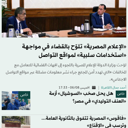
«الإعلام المصرية» تلوّح بالقضاء في مواجهة
«استخدامات سلبية» لمواقع التواصل
لوّحت وزارة الدولة للإعلام المصرية باللجوء إلى الجهات القضائية للتعامل مع
المخالفات «التي تهدد أمن المجتمع جراء نشر معلومات مضللة عبر مواقع التواصل
الاجتماعي».
أحمد جمال (القاهرة)
الخميس 06/08 - 17:33
هل يحل صخب «السوشيال» أزمة
خاص
خاص
«العنف التوليدي» في مصر؟
«فاقوس» المصرية تتفوق بالثانوية العامة...
وترسب في «الإقناع»