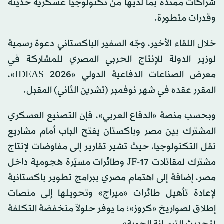
شراكات ممتدة بما لديها من تكنولوجيا عسكرية حديثة
وقدرات متطورة.
خلال اللقاء الأخير، وجّه السفير الباكستاني دعوة رسمية
لوزير الدولة للإنتاج الحربي المصري للمشاركة في
معرض الصناعات الدفاعية الدولي «IDEAS 2026»،
المقرر عقده في شهر نوفمبر (تشرين الثاني) المقبل.
وبحسب منصة «الدفاع العربي»، فإن التصنيع العسكري
المشترك بين مصر وباكستان يفتح الباب أمام مشاريع
نقل التكنولوجيا، حيث تشير تقارير إلى مفاوضات لإنتاج
مشترك لمقاتلات JF-17 وطائرات مسيّرة هجومية داخل
مصر، إضافة إلى اهتمام مصري ببرامج تطوير باكستانية
لإعادة تأهيل طائرات «ميراج» وتحويلها إلى منصات
إطلاق لصواريخ «كروز»؛ ما يوفر حلولاً منخفضة التكلفة