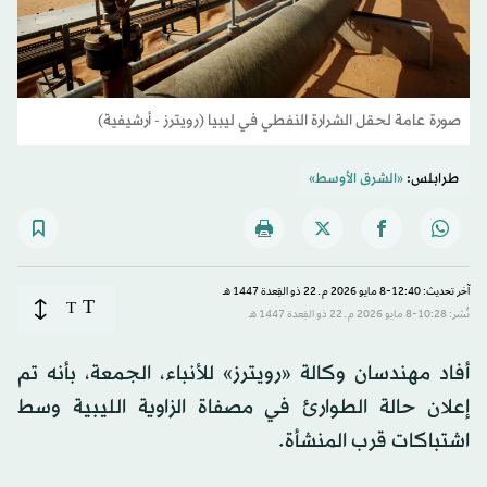
صورة عامة لحقل الشرارة النفطي في ليبيا (رويترز - أرشيفية)
طرابلس:
«الشرق الأوسط»
آخر تحديث: 12:40-8 مايو 2026 م ـ 22 ذو القِعدة 1447 هـ
T
T
نُشر: 10:28-8 مايو 2026 م ـ 22 ذو القِعدة 1447 هـ
أفاد مهندسان وكالة «رويترز» للأنباء، الجمعة، بأنه تم
إعلان حالة الطوارئ في مصفاة الزاوية الليبية وسط
اشتباكات قرب المنشأة.