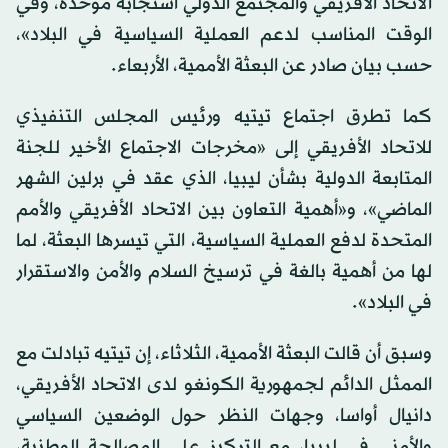
الاتحاد الأفريقي والمجتمع الدولي استجابة موحدة، وفي
الوقت المناسب لدعم العملية السياسية في البلاد»،
حسب بيان صادر عن البعثة الأممية، الأربعاء.
كما تطرق اجتماع تيتيه ورئيس المجلس التنفيذي
للاتحاد الأفريقي إلى «مخرجات الاجتماع الأخير للجنة
المتابعة الدولية بشأن ليبيا، الذي عقد في برلين الشهر
الماضي»، و«أهمية التعاون بين الاتحاد الأفريقي والأمم
المتحدة لدفع العملية السياسية، التي تيسرها البعثة، لما
لها من أهمية بالغة في ترسيخ السلام والأمن والاستقرار
في البلاد».
وسبق أن قالت البعثة الأممية، الثلاثاء، إن تيتيه تبادلت مع
الممثل الدائم لجمهورية الكونغو لدى الاتحاد الأفريقي،
دانيال أواسا، وجهات النظر حول الوضعين السياسي
والأمني في ليبيا، مع التركيز على المصالحة الوطنية،