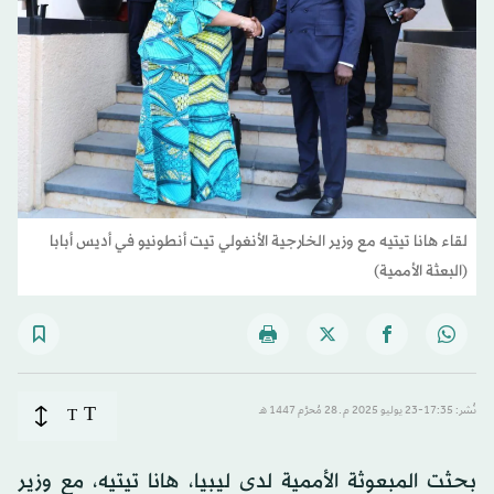
لقاء هانا تيتيه مع وزير الخارجية الأنغولي تيت أنطونيو في أديس أبابا
(البعثة الأممية)
T
نُشر: 17:35-23 يوليو 2025 م ـ 28 مُحرَّم 1447 هـ
T
بحثت المبعوثة الأممية لدى ليبيا، هانا تيتيه، مع وزير