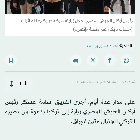
رئيس أركان الجيش المصري خلال زيارته شركة «بايكار» للطائرات
(حساب بايكار عبر منصة «إكس»)
القاهرة:
أحمد سمير يوسف
T
نُشر: 18:35-2 مايو 2024 م ـ 24 شوّال 1445 هـ
T
على مدار عدة أيام، أجرى الفريق أسامة عسكر رئيس
أركان الجيش المصري زيارة إلى تركيا بدعوة من نظيره
التركي الجنرال متين غوراق.