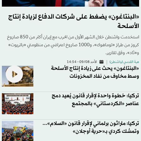
«البنتاغون» يضغط على شركات الدفاع لزيادة إنتاج
الأسلحة
استخدمت واشنطن خلال الشهر الأول من الحرب مع إيران أكثر من 850 صاروخ
كروز من طراز «توماهوك»، و1000 صاروخ اعتراضي من منظومتي «باتريوت»
و«ثاد»، وفق تقارير.
هبة القدسي (واشنطن)
الأحد 09/08 - 14:54
«البنتاغون» يحث على زيادة إنتاج الأسلحة
وسط مخاوف من نفاد المخزونات
تركيا: خطوة واحدة لإقرار قانون يُعيد دمج
عناصر «الكردستاني» بالمجتمع
تركيا: ماراثون برلماني لإقرار قانون «السلام»...
وتمسُّك كردي بـ«حرية أوجلان»