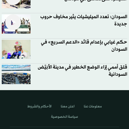
السودان: تعدد الميليشيات يثير مخاوف حروب
جديدة
حكم غيابي بإعدام قائد «الدعم السريع» في
السودان
قلق أممي إزاء الوضع الخطير في مدينة الأُبَيِّض
السودانية
معلومات عنا
اعلن معنا
الأحكام والشروط
سياسة الخصوصية