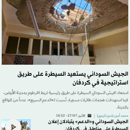
الجيش السوداني يستعيد السيطرة على طريق
استراتيجية في كردفان
استعاد الجيش السوداني السيطرة على طريق رئيسية تربط الخرطوم بمدينة الأُبيّض،
فيما استهدفت هجمات طائرات مسيّرة، نُسبت لـ«الدعم السريع»، عدداً من المواقع
بالمدينة.
محمد أمين ياسين (نيروبي)
الاثنين 27/07 - 16:52
الجيش السوداني و«الدعم» يتبادلان إعلان
السيطرة على مناطق في كردفان