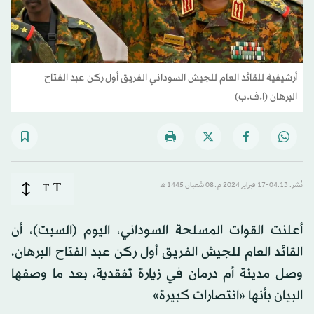
أرشيفية للقائد العام للجيش السوداني الفريق أول ركن عبد الفتاح
البرهان (ا.ف.ب)
T
نُشر: 04:13-17 فبراير 2024 م ـ 08 شَعبان 1445 هـ
T
أعلنت القوات المسلحة السوداني، اليوم (السبت)، أن
القائد العام للجيش الفريق أول ركن عبد الفتاح البرهان،
وصل مدينة أم درمان في زيارة تفقدية، بعد ما وصفها
البيان بأنها «انتصارات كبيرة»