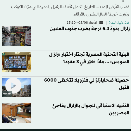
غضب الأرض الممتد... التاريخ الكامل لأعنف الزلازل المدمرة التي هزّت الكوكب
وغيّرت خريطة العالم البشري بالأرقام.
كوثر وكيل (لندن)
الأربعاء 05/08 - 15:10
زلزال بقوة 6.3 درجة يضرب جنوب الفلبين
البنية التحتية المصرية تجتاز اختبار «زلزال
السويس»... ماذا تغيّر في 3 عقود؟
حصيلة ضحايا زلزالي فنزويلا تتخطّى 6000
قتيل
00:39
التنبيه الاستباقي للجوال بالزلزال يفاجئ
المصريين