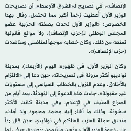
الإنصاف»، في تصريح لـ«الشرق الأوسط»، أن تصريحات
الوزير الأول أُعطيت زخماً أكبر مما تحتمل، وقال بهذا
الخصوص: «الوزير الأول تحدث بصفته الحزبية عضو
المجلس الوطني لـ(حزب الإنصاف)، ولا موانع قانونية
تمنعه من ذلك، وكان خطابه موجهاً لمناضلي ومناضلات
(حزب الإنصاف)».
وكان الوزير الأول، في ظهوره، اليوم (الأربعاء)، بمدينة
نواذيبو أكثر مرونة في تصريحاته، حين دعا إلى «الالتزام
بالأخلاق، وعدم النزول بالخطاب السياسي إلى مستويات
غير مقبولة». جاءت هذه الدعوة إلى التهدئة، بعد أيام من
الصراع العنيف في الإعلام، وفي مدينة كانت الأكثر
سخونة، وذلك ما أشار إليه محمد محمود ولد أمات،
منسق حملة الحزب الحاكم في نواذيبو، حين قال رداً
على دعوة الوزير الأول: «نحن ملتزمون بتطبيق حرفي لما