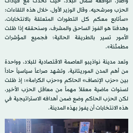
وأطار، الواقعة شمال البلاد، حيث تحدث مع قيادات
الحزب ومرشحيه. وقال الوزير الأول، خلال هذه اللقاءات:
«سأتابع معكم كل التطورات المتعلقة بالانتخابات،
وهدفنا هو الفوز الساحق والمشرف، وسنحققه إذا ظلت
الأمور تسير بالطريقة الحالية؛ فجميع المؤشرات
مطمئنة».
وتعد مدينة نواذيبو العاصمة الاقتصادية للبلاد، وواحدة
من أهم المدن الموريتانية، وتشهد صراعاً سياسياً حاداً
بين «حزب الإنصاف» الحاكم و«حزب الكرامة»؛ إذ ظلت
لسنوات ماضية معقلاً مهماً من معاقل الحزب الأخير،
لكن الحزب الحاكم وضع ضمن أهدافه الاستراتيجية في
هذه الانتخابات أن يفوز بهذه المدينة.