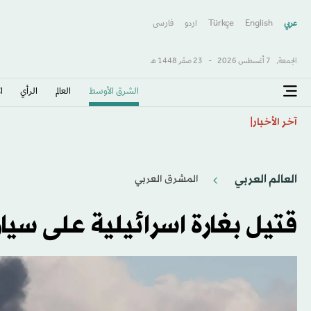
عربي
English
Türkçe
اردو
فارسى
الجمعة,
7 أغسطس 2026
-
23 صفَر 1448 هـ
الشرق الأوسط​
العالم
الرأي
ا
فادي حداد: الاعتماد على الذكاء الاصطناعي لصناعة «الكل
آخر الأخبار
العالم العربي
المشرق العربي
قتيل بغارة اسرائيلية على سيا