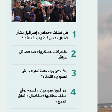
1
هل ضللت «حماس» إسرائيل بشأن
اغتيال بعض قادتها ونشطائها؟
2
«تحركات عسكرية» ضد فصائل
عراقية
3
ماذا كان وراء «استنفار الجيش
السوري» الثلاثاء؟
4
مراقبون سوريون: «قسد» ترفع
سقف مطالبها لاستكمال «اتفاق
الدمج»