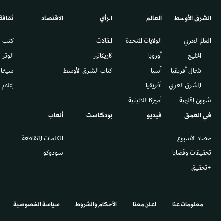
الشرق الأوسط​
العالم
الرأي
الاقتصاد
ثقافة
العالم العربي
الولايات المتحدة
المقالات
كتب
الخليج
أوروبا
كاريكاتير
الوتر 
شمال أفريقيا
آسيا
كتاب الشرق الأوسط
سينما
المشرق العربي
أفريقيا
إعلام
شؤون إقليمية
أميركا اللاتينية
في العمق
فيديو
بودكاست
ألعاب
حصاد الأسبوع
الكلمات المتقاطعة
تحقيقات وقضايا
سودوكو
+تحقيق
معلومات عنا
اعلن معنا
الأحكام والشروط
سياسة الخصوصية