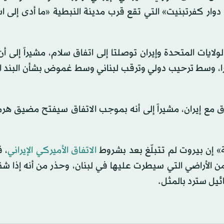
دوار كفرتبنيت» التي تقع قرب مدينة النبطية «ما أدى إلى 
ولايات ⁠المتحدة ​وإيران توصلتا ⁠إلى اتفاق سلام، مشيراً إلى أ
يو (حزيران) في ​سويسرا، وسط ترحيب دولي وترقب لبناني وسط غموض بشأن البن
ق مع إيران، مشيراً إلى أنه بموجب الاتفاق سيفتح مضيق هرمز
ة» إن بيروت لم تتبلّغ بعد بشروط
الاتفاق الأميركي الإيراني
، ق
الأراضي التي ⁠سيطرت ‌عليها ‌في ​لبنان، ‌وحذر من ‌أنه إذا شنت
ئيل سترد بالمثل.