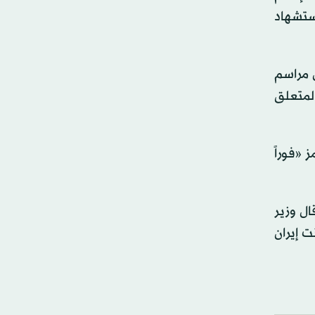
استشهاد
ن مراسم
د المتعلق
 «فوراً
ال وزير
 ‌إيران