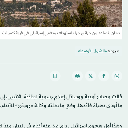
دخان يتصاعد من حرائق جراء استهداف مدفعي إسرائيلي في قرية كفر تبنِت، جنوب لبنان 15 يون
بيروت:
«الشرق الأوسط»
قالت مصادر أمنية ووسائل إعلام رسمية لبنانية، الاثنين، إ
ما أودى بحياة قائدها، وفق ما نقلته وكالة «رويترز» للأنباء.
وهذا أول هجوم إسرائيلي دام ترد عنه أنباء في لبنان منذ إعل