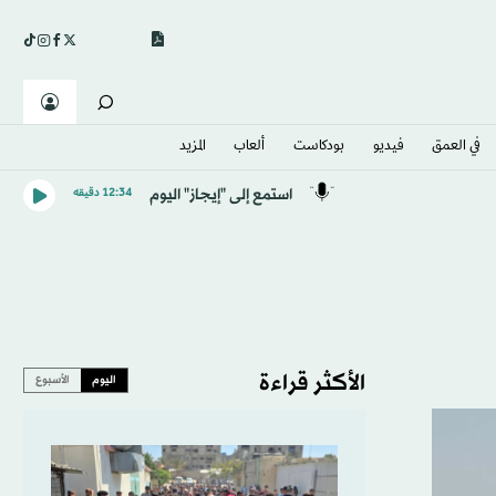
في العمق
فيديو
بودكاست
ألعاب
المزيد
استمع إلى "إيجاز" اليوم
12:34 دقيقه
الأكثر قراءة
اليوم
الأسبوع