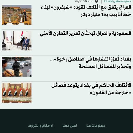
حمزة مصطفى (بغداد)
منذ 38 دقيقة
العراق يتفق مع ائتلاف تقوده «شيفرون» لبناء
خط أنابيب بـ15 مليار دولار
السعودية والعراق تبحثان تعزيز التعاون الأمني
بغداد تُعزز انتشارها في «مناطق رخوة»...
وتحذير للفصائل المسلحة
الائتلاف الحاكم في بغداد يتوعد فصائل
«خارجة عن القانون»
معلومات عنا
اعلن معنا
الأحكام والشروط