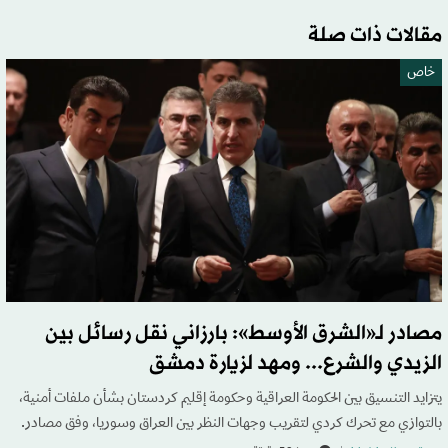
مقالات ذات صلة
خاص
مصادر لـ«الشرق الأوسط»: بارزاني نقل رسائل بين
الزيدي والشرع... ومهد لزيارة دمشق
يتزايد التنسيق بين الحكومة العراقية وحكومة إقليم كردستان بشأن ملفات أمنية،
بالتوازي مع تحرك كردي لتقريب وجهات النظر بين العراق وسوريا، وفق مصادر.