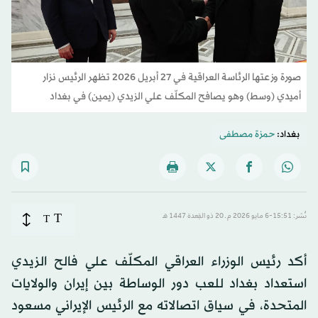
صورة وزعتها الرئاسة العراقية في 27 أبريل 2026 تظهر الرئيس نزار
أميدي (وسط) وهو يصافح المكلّف علي الزيدي (يمين) في بغداد
بغداد:
حمزة مصطفى
T
نُشر: 15:51-6 مايو 2026 م ـ 20 ذو القِعدة 1447 هـ
T
أكد رئيس الوزراء العراقي المكلّف علي فالح الزيدي
استعداد بغداد للعب دور الوساطة بين إيران والولايات
المتحدة، في سياق اتصالاته مع الرئيس الإيراني مسعود