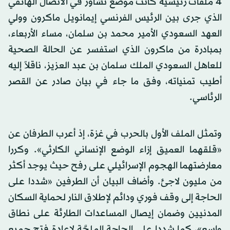
4 ملفات رئيسية كانت موضع تشاور في الاتصال الهاتفي
الذي جرى بين الرئيس الفرنسي إيمانويل ماكرون وولي
العهد السعودي الأمير محمد بن سلمان، مساء الأربعاء،
بمبادرة من ماكرون الذي استفسر عن الحالة الصحية
للعاهل السعودي الملك سلمان بن عبد العزيز، ناقلاً إليه
أطيب تمنياته، وفق ما جاء في بيان صادر عن القصر
الرئاسي.
وتمثل الملف الأول بالحرب في غزة، إذ أعرب الطرفان عن
«قلقهما العميق إزاء الوضع الإنساني الكارثي». وكررا
معارضتهما الهجوم الإسرائيلي على رفح حيث يوجد أكثر
من مليون لاجئ. وأضاف البيان أن الطرفين «شددا على
الحاجة إلى وقف فوري ودائم لإطلاق النار لحماية السكان
المدنيين وضمان إيصال المساعدات الطارئة على نطاق
واسع»، كما شددا على الحاجة الملحَّة لإعادة فتح جميع