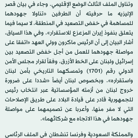
وتناول الملف الثالث الوضع الإقليمي. وجاء في بيان قصر
الإليزيه ما حرفيته أن الطرفين «تناولا جهودهما
للمساهمة في خفض التصعيد في المنطقة، لا سيما فيما
يتعلق بنفوذ إيران المزعزع للاستقرار». وفي هذا السياق،
أشار البيان إلى أن الرئيس ماكرون وولي العهد «اتفقا على
مواصلة جهودهما للعمل من أجل خفض التصعيد بين
إسرائيل ولبنان على الخط الأزرق، وفقاً لقرار مجلس الأمن
الدولي رقم (1701) وتمسكهما التاريخي بأمن لبنان
واستقراره». وبخصوص لبنان أيضاً «شددا على ضرورة
خروج لبنان من أزمته المؤسساتية عبر انتخاب رئيس
للجمهورية قادر على قيادة البلاد على طريق الإصلاحات
التي لا مفر منها، وأعربا عن تصميمهما على مواصلة
جهودهما في هذا الاتجاه مع شركائهما».
والمملكة السعودية وفرنسا تنشطان في الملف الرئاسي