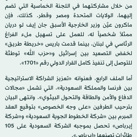
من خلال مشاركتهما في اللجنة الخماسية التي تضم
إليهما، الولايات المتحدة ومصر وقطر. كذلك، فإن
ماكرون عيَّن وزير الخارجية الأسبق جان إيف لو دريان
ممثلاً شخصياً له، للعمل على تسهيل ملء الفراغ
الرئاسي في لبنان، بينما قدمت باريس «خريطة طريق»
لخفض التصعيد بين إسرائيل و«حزب الله» توطئة
للتوصل إلى تنفيذ كامل القرار الدولي رقم «1701».
أما الملف الرابع، فعنوانه «تعزيز الشراكة الاستراتيجية
بين فرنسا والمملكة السعودية»، التي تشمل «مجالات
الدفاع والأمن والطاقة والتحول البيئوي». وانتهى البيان
بترحيب الطرفين «على وجه الخصوص» بتوقيع العقد
المبرم بين «شركة الخطوط الجوية السعودية» و«شركة
إيرباص» تحصل بموجبه الشركة السعودية على 105
طائرات تصنعها «إيرباص».