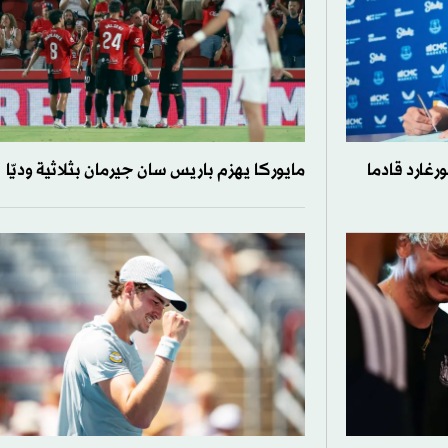
رغارد قادما
مايوركا يهزم باريس سان جيرمان بثلاثية وديّا