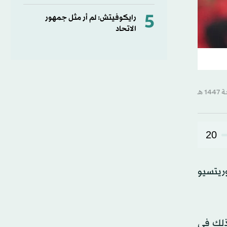
5
رايكوفيتش: لم أر مثل جمهور
الاتحاد
20
وريتسيو
 ذلك في