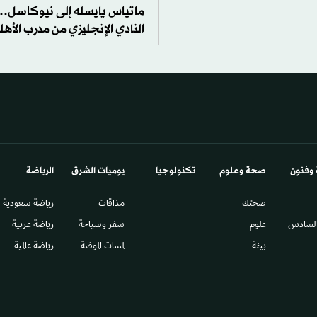
ماتياس يايسله إلى نيوكاسل… 
النادي الإنجليزي من مدرب الأه
 وفنون
صحة وعلوم
تكنولوجيا
يوميات الشرق​
الرياضة
صحتك
مذاقات
رياضة سعودية
السادس​
علوم
سفر وسياحة
رياضة عربية
بيئة
لمسات الموضة
رياضة عالمية