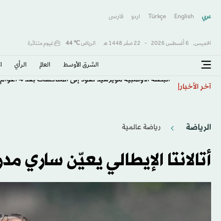
عربي
English
Türkçe
اردو
فارسى
الخميس,
6 أغسطس 2026
-
22 صفَر 1448 هـ
الرياض
℃
44
غيوم متناثرة
الشرق الأوسط​
العالم
الرأي
ا
البطلة الأولمبية مويرهيد تعود إلى المنافسات بعد 4 أعوام من الاعتزال
آخر الأخبار
الرياضة
رياضة عالمية
أتالانتا الإيطالي يعيّن ساري مدرب