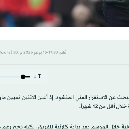
نُشر: 17:30-15 يونيو 2026 م ـ 30 ذو الحِجّة 1447 هـ
T
T
بحث عن الاستقرار الفني المنشود، إذ أعلن الاثنين تعيين ما
قل من 12 شهراً.
ولية خلال الموسم بعد بداية كارثية للفريق، لكنه نجح رغم