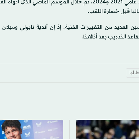
كما أمضى أربع سنوات على رأس الجهاز الفني للاتسيو بين عامي 2021 و2024، ثم خلال الموسم الماضي ال
اليا قبل خسارة اللقب.
العديد من التغييرات الفنية، إذ إن أندية نابولي وميلان و
د التدريب بعد أتالانتا.
اليا