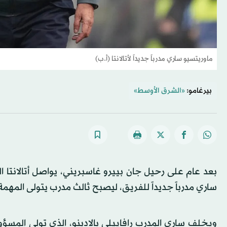
ماوريتسيو ساري مدرباً جديداً لأتالانتا (أ.ب)
بيرغامو:
«الشرق الأوسط»
بعد عام على رحيل جان بييرو غاسبريني، يواصل أتالانتا ال
ساري مدرباً جديداً للفريق، ليصبح ثالث مدرب يتولى المهمة خلال أ
ويخلف ساري المدرب رافاييلي بالادينو، الذي تولى المسؤ