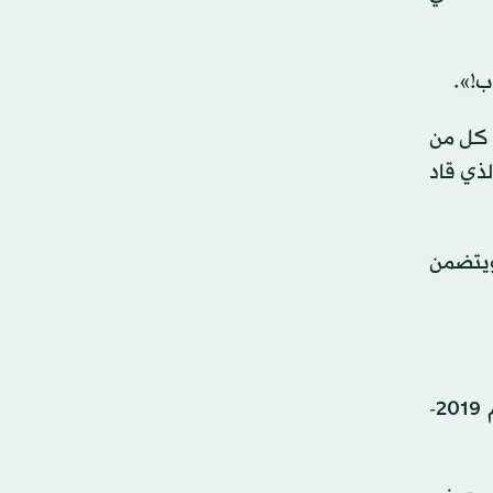
ب!».
ب على تدريب الفريق كل من
لذي قاد
توى الاحترافي، ويتضمن
وسبق له تدريب نابولي بين عامي 2015 و2018، وتشيلسي الإنجليزي في موسم 2018-2019، ويوفنتوس في موسم 2019-