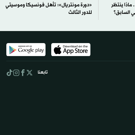
ماذا ينتظر
«دورة مونتريال»: تأهل فونسيكا وموسيتي
لي السابق؟
للدور الثالث
تابعنا