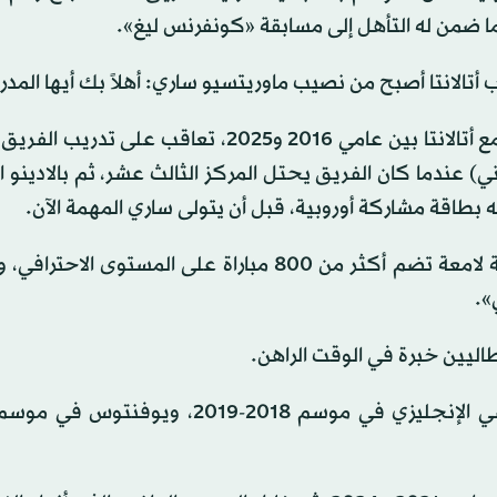
، ما ضمن له التأهل إلى مسابقة «كونفرنس ليغ».
أتالانتا أصبح من نصيب ماوريتسيو ساري: أهلاً بك أيها المدر
ومنذ انتقال غاسبريني إلى روما بعد تسعة مواسم قضاها مع أتالانتا بين عامي 2016 و2025، تعاق
ني) عندما كان الفريق يحتل المركز الثالث عشر، ثم بالادينو ا
ع له بطاقة مشاركة أوروبية، قبل أن يتولى ساري المهمة الآن.
وأشار النادي في بيانه إلى أن «ساري يمتلك مسيرة تدريبية لامعة تضم أكثر من 800 مباراة على المس
».