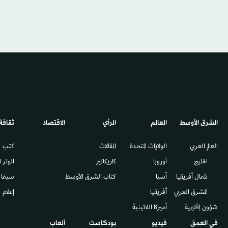
الشرق الأوسط​
العالم
الرأي
الاقتصاد
ثقافة
العالم العربي
الولايات المتحدة
المقالات
كتب
الخليج
أوروبا
كاريكاتير
الوتر 
شمال أفريقيا
آسيا
كتاب الشرق الأوسط
سينما
المشرق العربي
أفريقيا
إعلام
شؤون إقليمية
أميركا اللاتينية
في العمق
فيديو
بودكاست
ألعاب