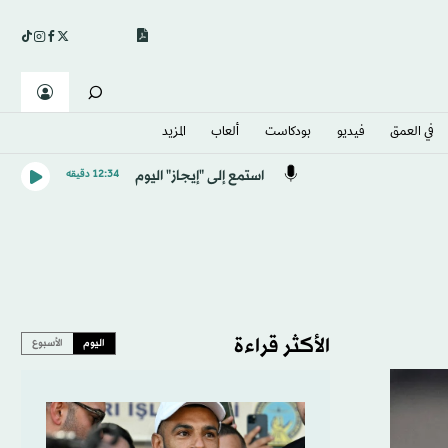
في العمق
فيديو
بودكاست
ألعاب
المزيد
استمع إلى "إيجاز" اليوم
12:34 دقيقه
الأكثر قراءة
اليوم
الأسبوع