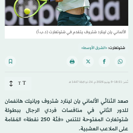
الألماني يان لينارد شتروف يتقدم في شتوتغارت (د.ب.أ)
شتوتغارت:
«الشرق الأوسط»
T
نُشر: 18:51-9 يونيو 2026 م ـ 24 ذو الحِجّة 1447 هـ
T
صعد الثنائي الألماني يان لينارد شتروف ويانيك هانفمان
للدور الثاني في منافسات فردي الرجال ببطولة
شتوتغارت المفتوحة للتنس «فئة 250 نقطة» المُقامة
على الملاعب العشبية.