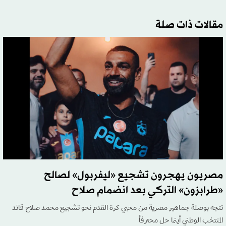
مقالات ذات صلة
مصريون يهجرون تشجيع «ليفربول» لصالح
«طرابزون» التركي بعد انضمام صلاح
تتجه بوصلة جماهير مصرية من محبي كرة القدم نحو تشجيع محمد صلاح قائد
المنتخب الوطني أينما حل محترفاً