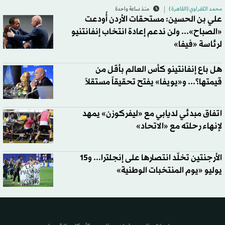
محمد الكفراوي (القاهرة )
منذ ساعة واحدة
علي بن الحسين: مستحقات الأردن أُودعت
«الصباح»... ولن ندعم إعادة انتخاب إنفانتنيو
لرئاسة «فيفا»
هل باع إنفانتينو كأس العالم بأقل من
قيمتها؟... و«يويفا» يفتح تحقيقاً مستقلاً
اتفاق مبدئي لديابي مع «ليفركوزن» يمهد
لإنهاء رحلته مع «الاتحاد»
الأرجنتين تخلّد انتصارها على إنجلترا... و15
يوليو «يوم المنتخبات الوطنية»