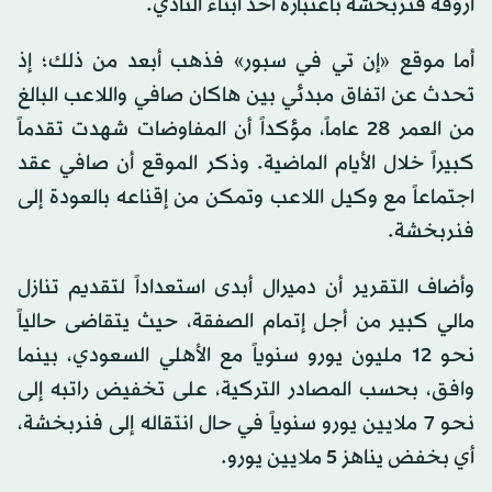
أروقة فنربخشة باعتباره أحد أبناء النادي.
أما موقع «إن تي في سبور» فذهب أبعد من ذلك؛ إذ
تحدث عن اتفاق مبدئي بين هاكان صافي واللاعب البالغ
من العمر 28 عاماً، مؤكداً أن المفاوضات شهدت تقدماً
كبيراً خلال الأيام الماضية. وذكر الموقع أن صافي عقد
اجتماعاً مع وكيل اللاعب وتمكن من إقناعه بالعودة إلى
فنربخشة.
وأضاف التقرير أن دميرال أبدى استعداداً لتقديم تنازل
مالي كبير من أجل إتمام الصفقة، حيث يتقاضى حالياً
نحو 12 مليون يورو سنوياً مع الأهلي السعودي، بينما
وافق، بحسب المصادر التركية، على تخفيض راتبه إلى
نحو 7 ملايين يورو سنوياً في حال انتقاله إلى فنربخشة،
أي بخفض يناهز 5 ملايين يورو.