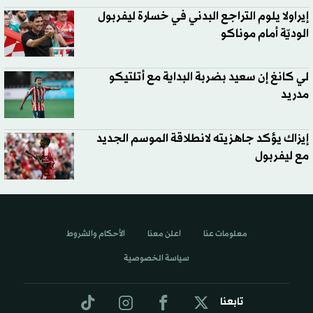
إيراولا يلوم التراجع البدني في خسارة ليفربول
الوديّة أمام موناكو
لي كانغ إن سعيد بضربة البداية مع أتلتيكو
مدريد
إيزاك يؤكد جاهزيته لانطلاقة الموسم الجديد
مع ليفربول
معلومات عنا
اعلن معنا
الأحكام والشروط
سياسة الخصوصية
تابعنا