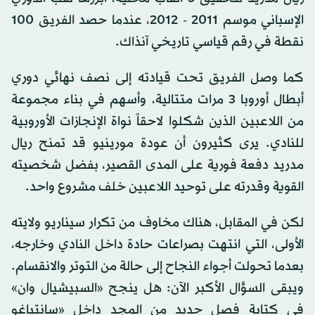
الإسباني موسم 2011 - 2012، عندما حصد الفريق 100
نقطة في رقم قياسي تاريخي آنذاك.
كما وصل الفريق تحت قيادته إلى نصف نهائي دوري
أبطال أوروبا 3 مرات متتالية، وأسهم في بناء مجموعة
من اللاعبين الذين شكلوا لاحقاً نواة الإنجازات الأوروبية
للنادي. يرى كثيرون أن عودة مورينيو قد تمنح ريال
مدريد دفعة فورية على المدى القصير، بفضل شخصيته
القوية وقدرته على توحيد اللاعبين خلف مشروع واحد.
لكن في المقابل، هناك مخاوف من تكرار سيناريو ولايته
الأولى، التي انتهت بصراعات حادة داخل النادي وخارجه،
بعدما تحولت أجواء النجاح إلى حالة من التوتر والانقسام.
ويبقى السؤال الأكبر الآن: هل ينجح «السبيشيال وان»
في كتابة فصل جديد من المجد داخل «سانتياغو