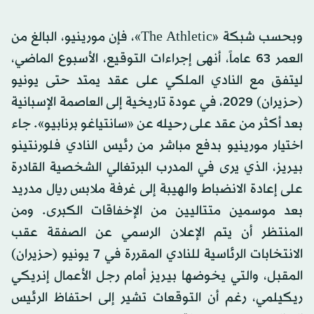
وبحسب شبكة «The Athletic»، فإن مورينيو، البالغ من
العمر 63 عاماً، أنهى إجراءات التوقيع، الأسبوع الماضي،
ليتفق مع النادي الملكي على عقد يمتد حتى يونيو
(حزيران) 2029، في عودة تاريخية إلى العاصمة الإسبانية
بعد أكثر من عقد على رحيله عن «سانتياغو برنابيو». جاء
اختيار مورينيو بدفع مباشر من رئيس النادي فلورنتينو
بيريز، الذي يرى في المدرب البرتغالي الشخصية القادرة
على إعادة الانضباط والهيبة إلى غرفة ملابس ريال مدريد
بعد موسمين متتاليين من الإخفاقات الكبرى. ومن
المنتظر أن يتم الإعلان الرسمي عن الصفقة عقب
الانتخابات الرئاسية للنادي المقررة في 7 يونيو (حزيران)
المقبل، والتي يخوضها بيريز أمام رجل الأعمال إنريكي
ريكيلمي، رغم أن التوقعات تشير إلى احتفاظ الرئيس