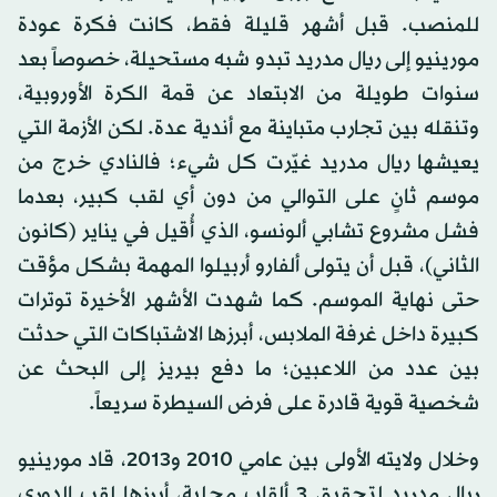
للمنصب. قبل أشهر قليلة فقط، كانت فكرة عودة
مورينيو إلى ريال مدريد تبدو شبه مستحيلة، خصوصاً بعد
سنوات طويلة من الابتعاد عن قمة الكرة الأوروبية،
وتنقله بين تجارب متباينة مع أندية عدة. لكن الأزمة التي
يعيشها ريال مدريد غيّرت كل شيء؛ فالنادي خرج من
موسم ثانٍ على التوالي من دون أي لقب كبير، بعدما
فشل مشروع تشابي ألونسو، الذي أُقيل في يناير (كانون
الثاني)، قبل أن يتولى ألفارو أربيلوا المهمة بشكل مؤقت
حتى نهاية الموسم. كما شهدت الأشهر الأخيرة توترات
كبيرة داخل غرفة الملابس، أبرزها الاشتباكات التي حدثت
بين عدد من اللاعبين؛ ما دفع بيريز إلى البحث عن
شخصية قوية قادرة على فرض السيطرة سريعاً.
وخلال ولايته الأولى بين عامي 2010 و2013، قاد مورينيو
ريال مدريد لتحقيق 3 ألقاب محلية، أبرزها لقب الدوري