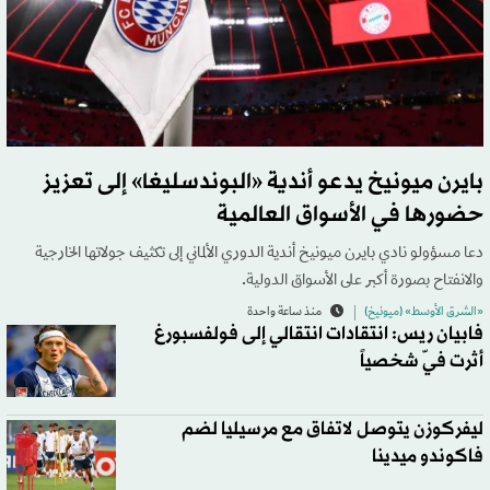
بايرن ميونيخ يدعو أندية «البوندسليغا» إلى تعزيز
حضورها في الأسواق العالمية
دعا مسؤولو نادي بايرن ميونيخ أندية الدوري الألماني إلى تكثيف جولاتها الخارجية
والانفتاح بصورة أكبر على الأسواق الدولية.
«الشرق الأوسط» (ميونيخ)
منذ ساعة واحدة
فابيان ريس: انتقادات انتقالي إلى فولفسبورغ
أثرت فيّ شخصياً
ليفركوزن يتوصل لاتفاق مع مرسيليا لضم
فاكوندو ميدينا