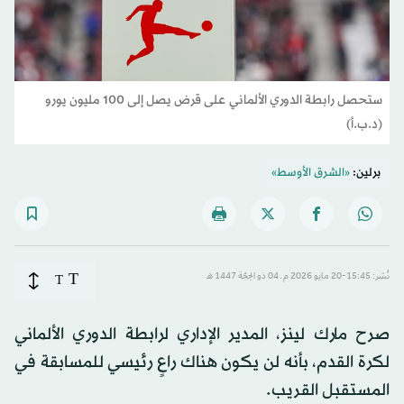
ستحصل رابطة الدوري الألماني على قرض يصل إلى 100 مليون يورو
(د.ب.أ)
برلين:
«الشرق الأوسط»
T
نُشر: 15:45-20 مايو 2026 م ـ 04 ذو الحِجّة 1447 هـ
T
صرح مارك لينز، المدير الإداري لرابطة الدوري الألماني
لكرة القدم، بأنه لن يكون هناك راعٍ رئيسي للمسابقة في
المستقبل القريب.