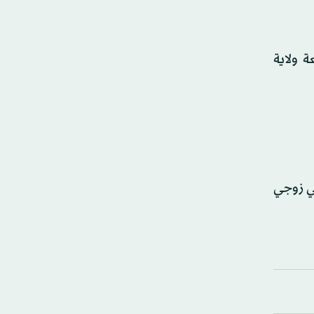
 ولاية
زت كينغ بـ39 لقباً في البطولات الأربعة الكبرى، بواقع 12 بطولة في فردي السيدات، و16 في زوجي