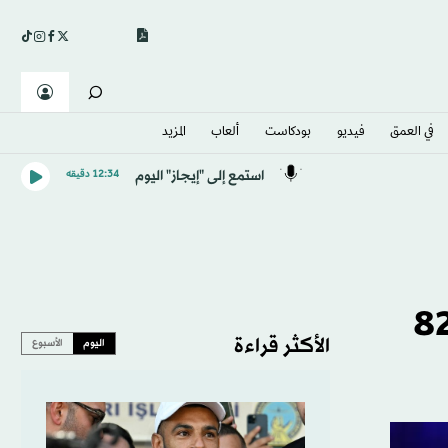
في العمق
فيديو
بودكاست
ألعاب
المزيد
استمع إلى "إيجاز" اليوم
12:34 دقيقه
تنس بيلي جين كينغ تنهي دراستها الجامعية بعمر 82
الأكثر قراءة
اليوم
الأسبوع