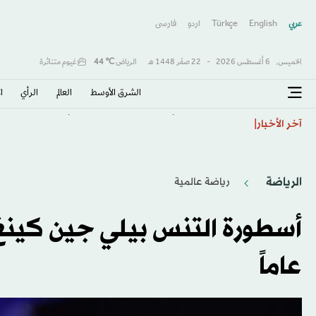
عربي
English
Türkçe
اردو
فارسى
الخميس,
6 أغسطس 2026
-
22 صفَر 1448 هـ
الرياض
℃
44
غيوم متناثرة
الشرق الأوسط​
العالم
الرأي
ا
بعد تجديد الدعم... إنفانتينو وغرافستروم يتابعان مباراة 
آخر الأخبار
الرياضة
رياضة عالمية
عاماً