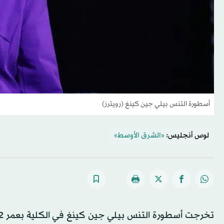
أسطورة التنس بيلي جين كينغ (رويترز)
لوس أنجليس:
«الشرق الأوسط»