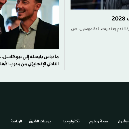
2
رة القدم بعقد يمتد لمدة موسمين، حتى
ماتياس يايسله إلى نيوكاسل… 
النادي الإنجليزي من مدرب الأه
 وفنون
صحة وعلوم
تكنولوجيا
يوميات الشرق​
الرياضة