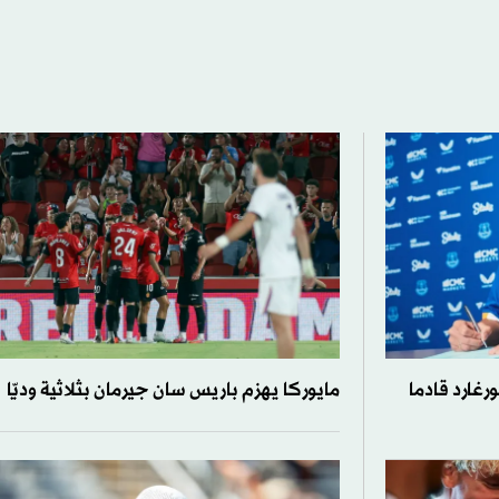
رغارد قادما
مايوركا يهزم باريس سان جيرمان بثلاثية وديّا