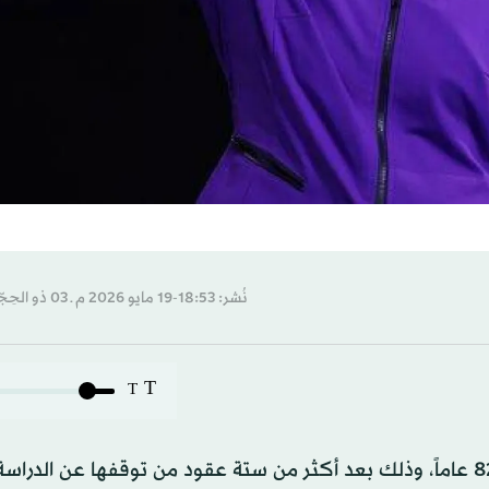
نُشر: 18:53-19 مايو 2026 م ـ 03 ذو الحِجّة 1447 هـ
T
T
تخرجت أسطورة التنس بيلي جين كينغ في الكلية بعمر 82 عاماً، وذلك بعد أكثر من ستة عقود من توقفها عن ا