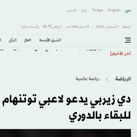
عربي
English
Türkçe
اردو
فارسى
الجمعة,
7 أغسطس 2026
-
23 صفَر 1448 هـ
الرياض
℃
32
سماء صافية
الشرق الأوسط​
العالم
الرأي
ا
طرابزون يكتب صفحة جديدة مع صلاح… استقبال أسطور
آخر الأخبار
الرياضة
رياضة عالمية
دي زيربي يدعو لاعبي توتنهام
للبقاء بالدوري