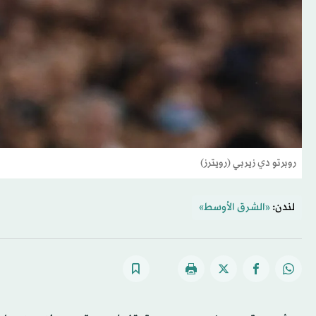
روبرتو دي زيربي (رويترز)
لندن:
«الشرق الأوسط»