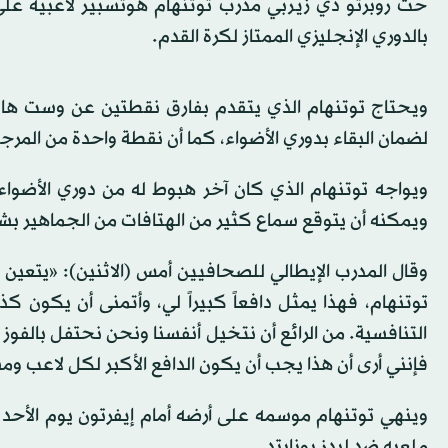
حث روبرتو دي زيربي مدرب توتنهام هوتسبير لاعبيه عل
بالدوري الإنجليزي الممتاز لكرة القدم.
ويحتاج توتنهام الذي يتقدم بفارق نقطتين عن وست هام ي
لضمان البقاء بدوري الأضواء، كما أن نقطة واحدة من المر
ويمكنه أن يتوقع سماع كثير من الهتافات من الجماهير بش
وقال المدرب الإيطالي للصحافيين أمس (الاثنين): «يتعين 
توتنهام، فهذا يمثل دافعاً كبيراً لي، وأتمنى أن يكون ك
التنافسية. من الرائع أن نتخيل أنفسنا ونحن نحتفل بالفوز
فإنني أرى أن هذا يجب أن يكون الدافع الأكبر لكل لاعب و
وينهي توتنهام موسمه على أرضه أمام إيفرتون يوم الأحد
ملعبه ضد ليدز يونايتد.