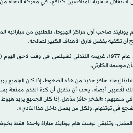
ى استغلال سخرية المنافسين كدافع، في معركة النجاة من 
ونايتد صاحب أول مراكز الهبوط، نقطتين من مباراتيه المت
جح أن تكفيه بفضل فارق الأهداف الكبير لصالحه.
ويواجه توتنهام الذي كان آخر هبوط له من دوري الأضواء عام 1977، غريمه اللندني تشيلسي في وقت لاحق ا
أن موسمه الكارثي.
علينا إيجاد حافز جديد من هذه الضغوط. إذا كان الجميع ير
ذلك للَّاعبين أيضاً». يجب أن نتقبل أن كرة القدم ممتعة ب
 في ملعبهم: «الفخر حافز مذهل. إذا كان الجميع يريد هبوط 
مشجع في توتنهام، ولكل من يعمل داخل هذا النادي».
 المقبل. وتتبقى لوست هام يونايتد مباراة واحدة فقط يخوض