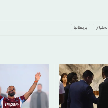
إنجليزي
بريطانيا