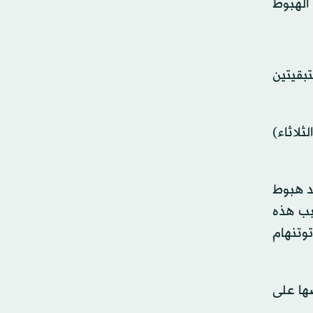
الهبوط
بقيتين
ليوم (الثلاثاء)
يد هبوط
سبب هذه
توتنهام
ها على