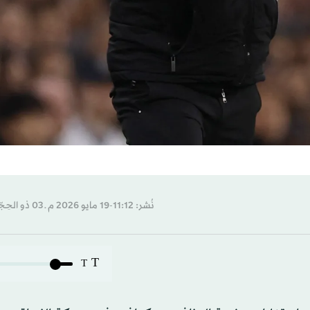
نُشر: 11:12-19 مايو 2026 م ـ 03 ذو الحِجّة 1447 هـ
T
T