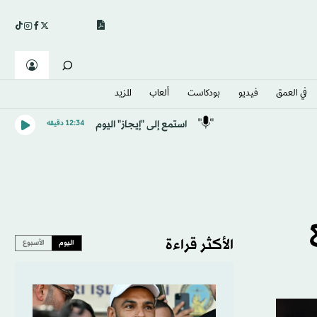
في العمق
فيديو
بودكاست
ألعاب
المزيد
استمع إلى "إيجاز" اليوم
12:34 دقيقه
الأكثر قراءة
اليوم
الأسبوع