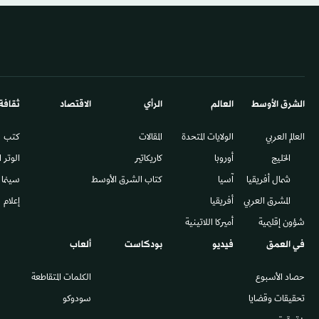
الشرق الأوسط​
العالم
الرأي
الاقتصاد
ثقافة
العالم العربي
الولايات المتحدة
المقالات
كتب
الخليج
أوروبا
كاريكاتير
الوتر 
شمال أفريقيا
آسيا
كتاب الشرق الأوسط
سينما
المشرق العربي
أفريقيا
إعلام
شؤون إقليمية
أميركا اللاتينية
في العمق
فيديو
بودكاست
ألعاب
حصاد الأسبوع
الكلمات المتقاطعة
تحقيقات وقضايا
سودوكو