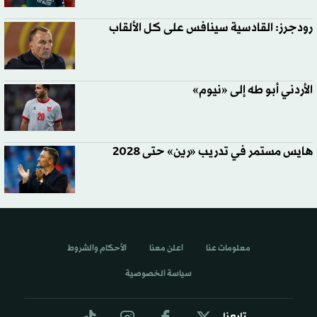
رودجرز: القادسية سينافس على كل الألقاب
الأردني أبو طه إلى «نيوم»
هايس مستمر في تدريب «رين» حتى 2028
معلومات عنا
اعلن معنا
الأحكام والشروط
سياسة الخصوصية