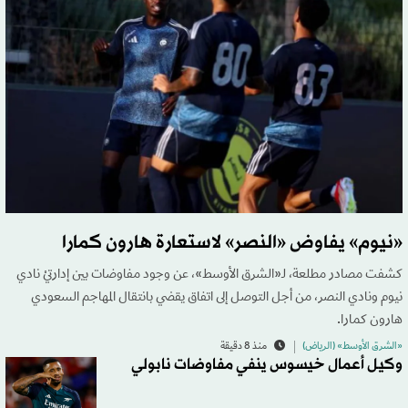
«نيوم» يفاوض «النصر» لاستعارة هارون كمارا
كشفت مصادر مطلعة، لـ«الشرق الأوسط»، عن وجود مفاوضات بين إدارتيْ نادي
نيوم ونادي النصر، من أجل التوصل إلى اتفاق يقضي بانتقال المهاجم السعودي
هارون كمارا.
«الشرق الأوسط» (الرياض)
منذ 8 دقيقة
وكيل أعمال خيسوس ينفي مفاوضات نابولي