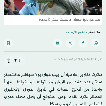
بيب غوارديولا سيغادر مانشستر سيتي (أ.ف.ب)
مانشستر:
«الشرق الأوسط»
T
نُشر: 22:34-18 مايو 2026 م ـ 02 ذو الحِجّة 1447 هـ
T
ذكرت تقارير إعلامية أن بيب غوارديولا سيغادر مانشستر
سيتي بعد عقد من الزمان من توليه المسئولية، منهياً
واحدة من أنجح الفترات في تاريخ الدوري الإنجليزي
الممتاز لكرة القدم، ومن المتوقع أن يحل محله مدرب
تشيلسي السابق إنزو ماريسكا.