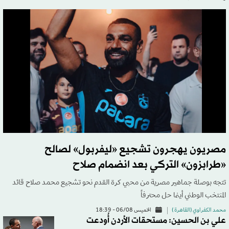
مصريون يهجرون تشجيع «ليفربول» لصالح
«طرابزون» التركي بعد انضمام صلاح
تتجه بوصلة جماهير مصرية من محبي كرة القدم نحو تشجيع محمد صلاح قائد
المنتخب الوطني أينما حل محترفاً
محمد الكفراوي (القاهرة )
الخميس 06/08 - 18:39
علي بن الحسين: مستحقات الأردن أُودعت