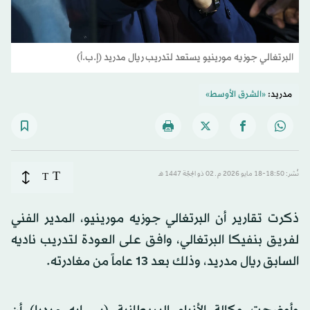
البرتغالي جوزيه مورينيو يستعد لتدريب ريال مدريد (إ.ب.أ)
مدريد:
«الشرق الأوسط»
T
نُشر: 18:50-18 مايو 2026 م ـ 02 ذو الحِجّة 1447 هـ
T
ذكرت تقارير أن البرتغالي جوزيه مورينيو، المدير الفني
لفريق بنفيكا البرتغالي، وافق على العودة لتدريب ناديه
السابق ريال مدريد، وذلك بعد 13 عاماً من مغادرته.