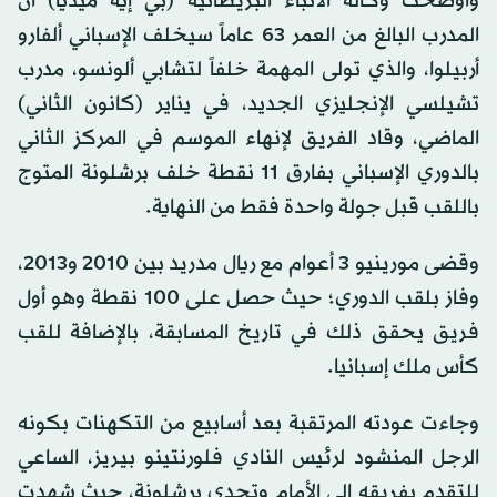
وأوضحت وكالة الأنباء البريطانية (بي إيه ميديا) أن
المدرب البالغ من العمر 63 عاماً سيخلف الإسباني ألفارو
أربيلوا، والذي تولى المهمة خلفاً لتشابي ألونسو، مدرب
تشيلسي الإنجليزي الجديد، في يناير (كانون الثاني)
الماضي، وقاد الفريق لإنهاء الموسم في المركز الثاني
بالدوري الإسباني بفارق 11 نقطة خلف برشلونة المتوج
باللقب قبل جولة واحدة فقط من النهاية.
وقضى مورينيو 3 أعوام مع ريال مدريد بين 2010 و2013،
وفاز بلقب الدوري؛ حيث حصل على 100 نقطة وهو أول
فريق يحقق ذلك في تاريخ المسابقة، بالإضافة للقب
كأس ملك إسبانيا.
وجاءت عودته المرتقبة بعد أسابيع من التكهنات بكونه
الرجل المنشود لرئيس النادي فلورنتينو بيريز، الساعي
للتقدم بفريقه إلى الأمام وتحدي برشلونة، حيث شهدت