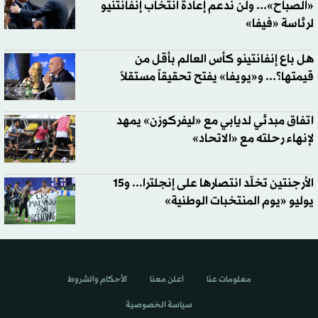
«الصباح»... ولن ندعم إعادة انتخاب إنفانتنيو
لرئاسة «فيفا»
هل باع إنفانتينو كأس العالم بأقل من
قيمتها؟... و«يويفا» يفتح تحقيقاً مستقلاً
اتفاق مبدئي لديابي مع «ليفركوزن» يمهد
لإنهاء رحلته مع «الاتحاد»
الأرجنتين تخلّد انتصارها على إنجلترا... و15
يوليو «يوم المنتخبات الوطنية»
معلومات عنا
اعلن معنا
الأحكام والشروط
سياسة الخصوصية