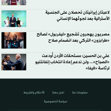
لاعبتان إيرانيتان تحصلان على الجنسية
الأسترالية بعد لجوئهما الإنساني
مصريون يهجرون تشجيع «ليفربول» لصالح
«طرابزون» التركي بعد انضمام صلاح
علي بن الحسين: مستحقات الأردن أُودعت
«الصباح»... ولن ندعم إعادة انتخاب إنفانتنيو
لرئاسة «فيفا»
معلومات عنا
اعلن معنا
الأحكام والشروط
سياسة الخصوصية