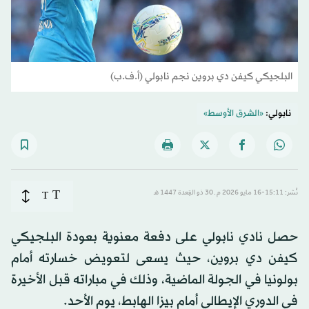
البلجيكي كيفن دي بروين نجم نابولي (أ.ف.ب)
نابولي:
«الشرق الأوسط»
T
نُشر: 15:11-16 مايو 2026 م ـ 30 ذو القِعدة 1447 هـ
T
حصل نادي نابولي على دفعة معنوية بعودة البلجيكي
كيفن دي بروين، حيث يسعى لتعويض خسارته أمام
بولونيا في الجولة الماضية، وذلك في مباراته قبل الأخيرة
في الدوري الإيطالي أمام بيزا الهابط، يوم الأحد.