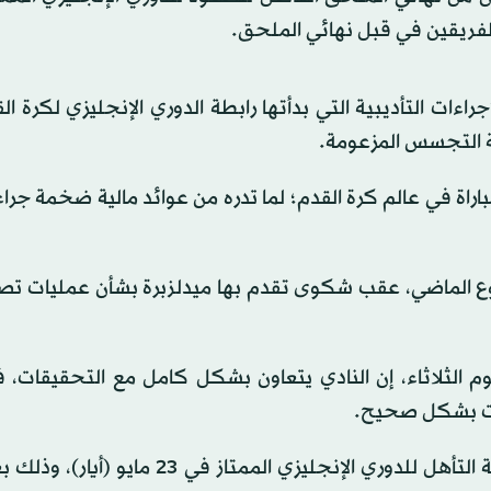
 الفريقين في قبل نهائي الملحق.
اءات التأديبية التي بدأتها رابطة الدوري الإنجليزي لكرة ا
عة التجسس المزعومة.
مباراة في عالم كرة القدم؛ لما تدره من عوائد مالية ضخمة جراء
سبوع الماضي، عقب شكوى تقدم بها ميدلزبرة بشأن عمليات تص
وم الثلاثاء، إن النادي يتعاون بشكل كامل مع التحقيقات،
قات بشكل صحيح.
وسيلتقي ساوثامبتون مع هال سيتي للمنافسة على بطاقة التأهل للدوري الإنجليزي الممتاز