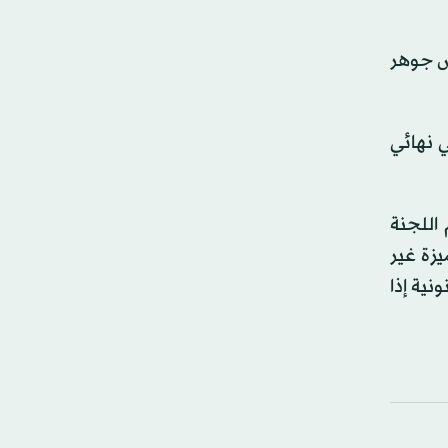
مس جوهر
 نهائي
 اللجنة
يزة غير
نية إذا