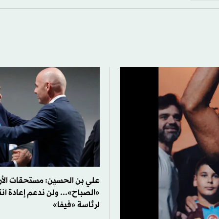
علي بن الحسين: مستحقات الأر
«الصباح»... ولن ندعم إعادة انت
لرئاسة «فيفا»