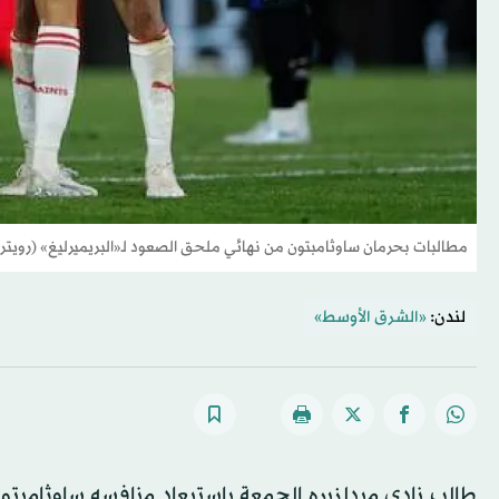
مطالبات بحرمان ساوثامبتون من نهائي ملحق الصعود لـ«البريميرليغ» (رويترز
لندن:
«الشرق الأوسط»
طالب نادي ميدلزبره الجمعة باستبعاد منافسه ساوثامبتون