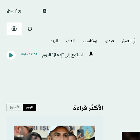
في العمق
فيديو
بودكاست
ألعاب
المزيد
استمع إلى "إيجاز" اليوم
12:34 دقيقه
الأكثر قراءة
اليوم
الأسبوع