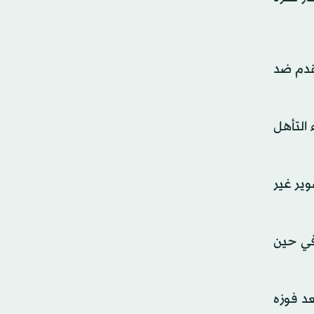
لقدم ضد
 التأهل
وير غير
 في حين
 في 23 مايو (أيار)، وذلك بعد فوزه