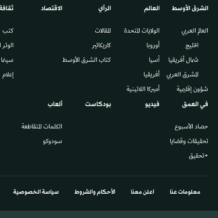
الشرق الأوسط​
العالم
الرأي
الاقتصاد
ثقافة
العالم العربي
الولايات المتحدة
المقالات
كتب
الخليج
أوروبا
كاريكاتير
الوتر 
شمال أفريقيا
آسيا
كتاب الشرق الأوسط
سينما
المشرق العربي
أفريقيا
إعلام
شؤون إقليمية
أميركا اللاتينية
في العمق
فيديو
بودكاست
ألعاب
حصاد الأسبوع
الكلمات المتقاطعة
تحقيقات وقضايا
سودوكو
+تحقيق
معلومات عنا
اعلن معنا
الأحكام والشروط
سياسة الخصوصية