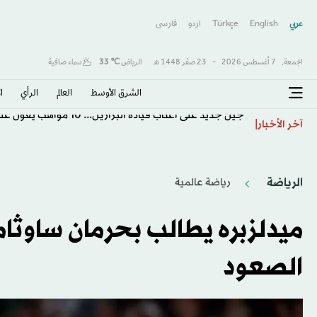
عربي
English
Türkçe
اردو
فارسى
الجمعة,
7 أغسطس 2026
-
23 صفَر 1448 هـ
الرياض
℃
33
سماء صافية
الشرق الأوسط​
العالم
الرأي
ا
جيل جديد على أعتاب قيادة البرازيل... 10 مواهب يعوّل عليها أنشيلوتي
آخر الأخبار
الرياضة
رياضة عالمية
ميدلزبره يطالب بحرمان ساوث
الصعود