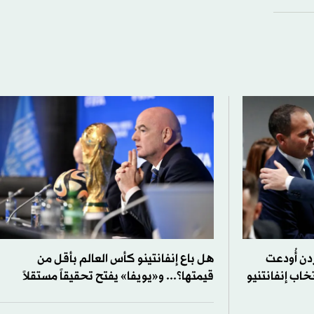
دن أُودعت
هل باع إنفانتينو كأس العالم بأقل من
خاب إنفانتنيو
قيمتها؟... و«يويفا» يفتح تحقيقاً مستقلاً