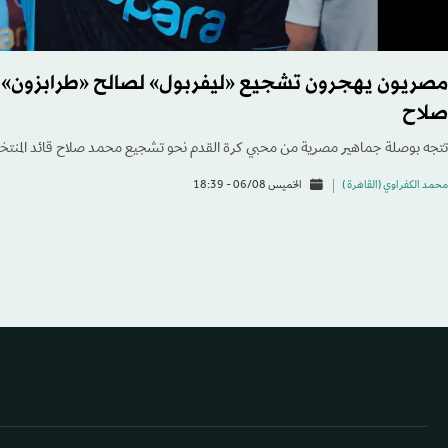
مصريون يهجرون تشجيع «ليفربول» لصالح «طرابزون» ا
صلاح
تتجه بوصلة جماهير مصرية من محبي كرة القدم نحو تشجيع محمد صلاح قائد المنتخب 
محمد الكفراوي (القاهرة )
الخميس 06/08 - 18:39