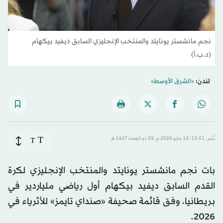
نجم مانشستر يونايتد والمنتخب الإنجليزي السابق ديفيد بيكهام
(د.ب.أ)
لندن:
«الشرق الأوسط»
T
نُشر: 13:51-15 مايو 2026 م ـ 29 ذو القِعدة 1447 هـ
T
بات نجم مانشستر يونايتد والمنتخب الإنجليزي لكرة
القدم السابق ديفيد بيكهام أول رياضي ملياردير في
بريطانيا، وفق قائمة صحيفة «صنداي تايمز» للأثرياء في
2026.