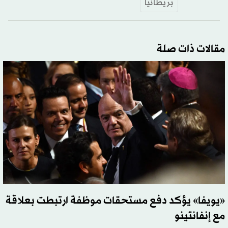
بريطانيا
مقالات ذات صلة
«يويفا» يؤكد دفع مستحقات موظفة ارتبطت بعلاقة
مع إنفانتينو