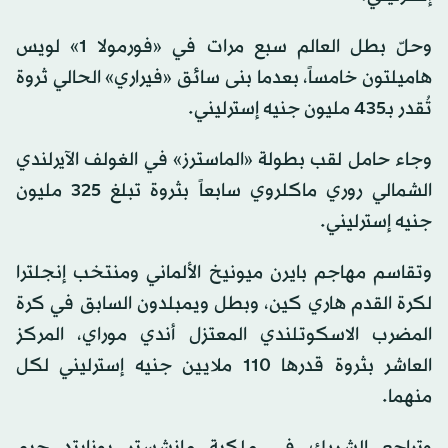
وحلّ بطل العالم سبع مرات في «فورمولا 1» لويس
هاميلتون خامساً، بعدما بنى سائق «فيراري» الحالي ثروة
تُقدر بـ435 مليون جنيه إسترليني.
وجاء حامل لقب بطولة «الماسترز» في الغولف الآيرلندي
الشمالي روري ماكلروي سابعاً بثروة تبلغ 325 مليون
جنيه إسترليني.
وتقاسم مهاجم بايرن ميونيخ الألماني ومنتخب إنجلترا
لكرة القدم هاري كين، وبطل ويمبلدون السابق في كرة
المضرب الاسكوتلندي المعتزل أندي موراي، المركز
العاشر بثروة قدرها 110 ملايين جنيه إسترليني لكل
منهما.
وتراجع الشريك في ملكية مانشستر يونايتد جيم