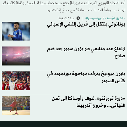
أكد الاتحاد الأوروبي لكرة القدم (يويفا) دفع مستحقات نهاية الخدمة لموظفة كانت قد
ارتبطت -وفقاً للادعاءات- بعلاقة مع جياني إنفانتينو.
«الشرق الأوسط» (نيون (سويسرا))
منذ 17 دقيقة
بونانوتي ينتقل إلى فريق إلتشي الإسباني
ارتفاع عدد متابعي طرابزون سبور بعد ضم
صلاح
بايرن ميونيخ يترقب مواجهة دورتموند في
كأس السوبر
«دورة تورونتو»: غوف وأوساكا إلى ثمن
النهائي... وخروج أندرييفا