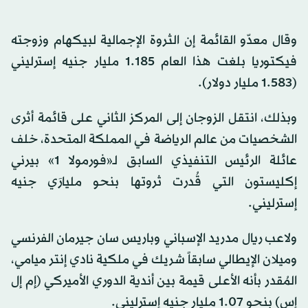
وقال معدّو القائمة إن الثروة الإجمالية لبيكهام وزوجته
فيكتوريا بلغت هذا العام 1.185 مليار جنيه إسترليني
(1.583 مليار دولار).
وبذلك، انتقل الزوجان إلى المركز الثاني على قائمة أثرى
الشخصيات من عالم الرياضة في المملكة المتحدة، خلف
عائلة الرئيس التنفيذي السابق لـ«فورمولا 1» بيرني
إكليستون التي قُدرت ثروتها بنحو مليارَي جنيه
إسترليني.
ولاعب ريال مدريد الإسباني وباريس سان جيرمان الفرنسي
وميلان الإيطالي سابقاً شريك في ملكية نادي إنتر ميامي،
المُقدر بأنه الأعلى قيمة بين أندية الدوري الأميركي (إم إل
إس) بنحو 1.07 مليار جنيه إسترليني.