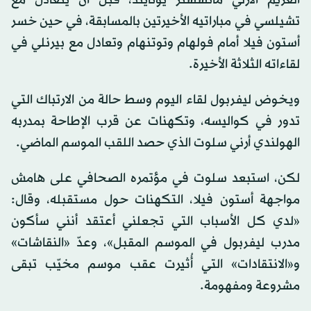
الغريم الأزلي مانشستر يونايتد، قبل أن يتعادل مع
تشيلسي في مباراتيه الأخيرتين بالمسابقة، في حين خسر
أستون فيلا أمام فولهام وتوتنهام وتعادل مع بيرنلي في
لقاءاته الثلاثة الأخيرة.
ويخوض ليفربول لقاء اليوم وسط حالة من الارتباك التي
تدور في كواليسه، وتكهنات عن قرب الإطاحة بمدربه
الهولندي أرني سلوت الذي حصد اللقب الموسم الماضي.
لكن، استبعد سلوت في مؤتمره الصحافي على هامش
مواجهة أستون فيلا، التكهنات حول مستقبله، وقال:
«لدي كل الأسباب التي تجعلني أعتقد أنني سأكون
مدرب ليفربول في الموسم المقبل»، وعدّ «النقاشات»
و«الانتقادات» التي أُثيرت عقب موسم مخيّب تبقى
مشروعة ومفهومة.