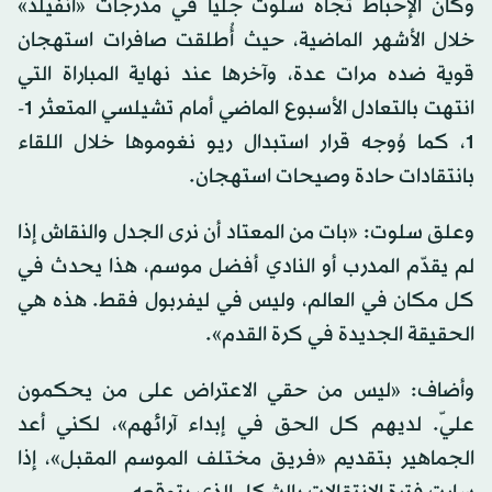
وكان الإحباط تجاه سلوت جلياً في مدرجات «أنفيلد»
خلال الأشهر الماضية، حيث أُطلقت صافرات استهجان
قوية ضده مرات عدة، وآخرها عند نهاية المباراة التي
انتهت بالتعادل الأسبوع الماضي أمام تشيلسي المتعثر 1-
1، كما وُوجه قرار استبدال ريو نغوموها خلال اللقاء
بانتقادات حادة وصيحات استهجان.
وعلق سلوت: «بات من المعتاد أن نرى الجدل والنقاش إذا
لم يقدّم المدرب أو النادي أفضل موسم، هذا يحدث في
كل مكان في العالم، وليس في ليفربول فقط. هذه هي
الحقيقة الجديدة في كرة القدم».
وأضاف: «ليس من حقي الاعتراض على من يحكمون
عليّ. لديهم كل الحق في إبداء آرائهم»، لكني أعد
الجماهير بتقديم «فريق مختلف الموسم المقبل»، إذا