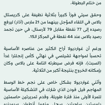
من ختام البطولة.
وحقق سيتي فوزاً كبيراً بثلاثية نظيفة على كريستال
بالاس في اللقاء المؤجل بينهما من 21 مارس (آذار) ليرفع
رصيده إلى 77 نقطة مقابل 79 لآرسنال، في حين تجمد
رصيد بالاس عند 44 نقطة في المركز الـ15.
ورغم أن غوارديولا أراح الكثير من عناصره الأساسية
تحسباً لمواجهة تشيلسي في نهائي كأس إنجلترا غداً
(السبت)، فإنه فرض سيطرته التامة على بالاس وكان
بإمكانه الخروج بنتيجة أكبر من الثلاثية.
وأثني غوارديولا بشكل خاص على نجم خط الوسط
المهاجم فيل فودن الذي شارك في التشكيلة الأساسية
للمرة الأولى منذ فترة طويلة، وقدم تمريرتين حاسمتين
بلمستين ساحرتين سجل منهما أنطوان سيمينيو