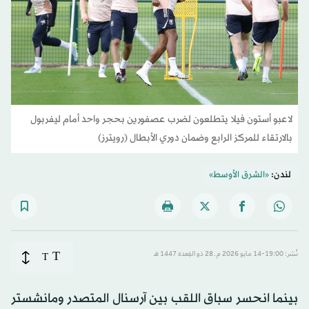
لاعبو أستون فيلا يتطلعون لضرب عصفورين بحجر واحد أمام ليفربول
بالارتقاء للمركز الرابع وضمان دوري الأبطال (رويترز)
لندن:
«الشرق الأوسط»
T
نُشر: 19:00-14 مايو 2026 م ـ 28 ذو القِعدة 1447 هـ
T
بينما انحسر سباق اللقب بين آرسنال المتصدر ومانشستر