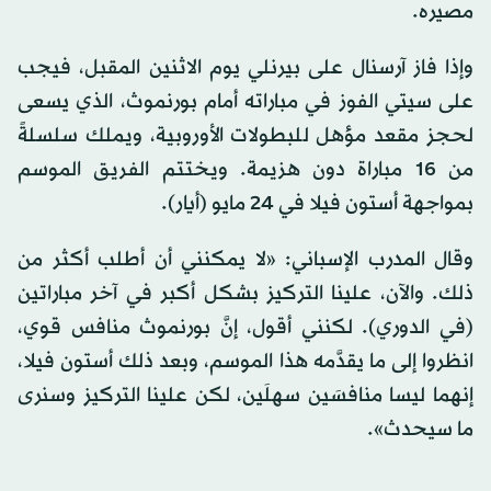
مصيره.
وإذا فاز آرسنال على بيرنلي يوم الاثنين المقبل، فيجب
على سيتي الفوز في مباراته أمام بورنموث، الذي يسعى
لحجز مقعد مؤهل للبطولات الأوروبية، ويملك سلسلةً
من 16 مباراة دون هزيمة. ويختتم الفريق الموسم
بمواجهة أستون فيلا في 24 مايو (أيار).
وقال المدرب الإسباني: «لا يمكنني أن أطلب أكثر من
ذلك. والآن، علينا التركيز بشكل أكبر في آخر مباراتين
(في الدوري). لكنني أقول، إنَّ بورنموث منافس قوي،
انظروا إلى ما يقدَّمه هذا الموسم، وبعد ذلك أستون فيلا،
إنهما ليسا منافسَين سهلَين، لكن علينا التركيز وسنرى
ما سيحدث».