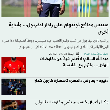
سبنس مدافع توتنهام على رادار ليفربول... وأندية
أخرى
يراقب نادي ليفربول عن كثب وضع اللاعب جيد سبنس، ووفقاً لصحيفة «ذا صن»
البريطانية، يفكر النادي الإنجليزي في التعاقد مع المدافع الأيسر لتوتنهام.
«الشرق الأوسط» (لندن)
الجمعة 07/08 - 22:52
عبد الله السالم: لا أعلم شيئاً عن مفاوضات
الهلال… ملتزم مع القادسية
«نيوم» يفاوض «النصر» لاستعارة هارون كمارا
وكيل أعمال خيسوس ينفي مفاوضات نابولي