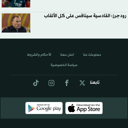
رودجرز: القادسية سينافس على كل الألقاب
معلومات عنا
اعلن معنا
الأحكام والشروط
سياسة الخصوصية
تابعنا