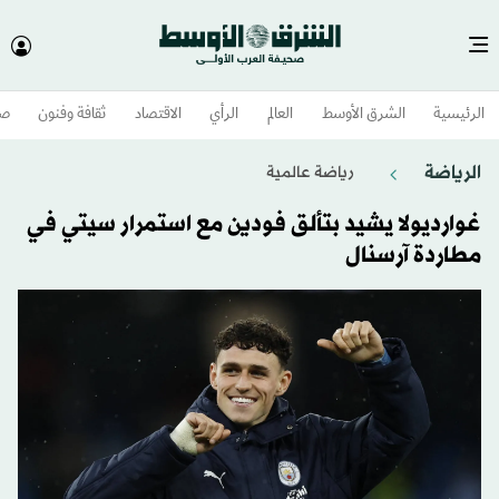
الرئيسية
الشرق الأوسط​
العالم
الرأي
الاقتصاد
ثقافة وفنون
صح
الرياضة
رياضة عالمية
غوارديولا يشيد بتألق فودين مع استمرار سيتي في
مطاردة آرسنال