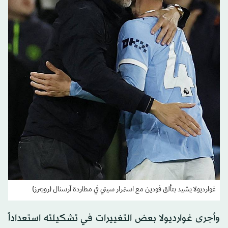
غوارديولا يشيد بتألق فودين مع استمرار سيتي في مطاردة آرسنال (رويترز)
وأجرى غوارديولا بعض التغييرات في تشكيلته استعداداً