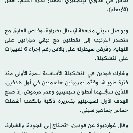
بالاس في الدوري الإنجليزي الممتاز لكرة القدم، أمس
(الأربعاء).
ويواصل سيتي ملاحقة آرسنال بضراوة، وقلص الفارق مع
متصدر الترتيب إلى نقطتين مع تبقي مباراتين على
النهاية، وفرض سيطرته على بالاس رغم إجراء 6 تغييرات
على التشكيلة.
وشارك فودين في التشكيلة الأساسية للمرة الأولى منذ
فترة طويلة، وقدَّم تمريرتين حاسمتين في أول هدفين،
اللذين سجَّلهما أنطوان سيمينيو وعمر مرموش، إذ صنع
الهدف الأول لسيمينيو بتمريرة ذكية بالكعب أشعلت
حماس جماهير سيتي.
وقال غوارديولا عن فودين: «تحتاج إلى الجودة، والشرارة،