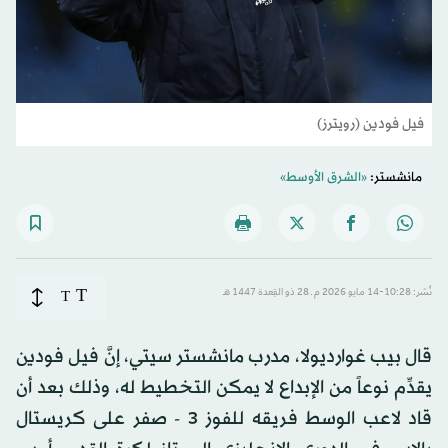
فيل فودين (رويترز)
مانشستر:
«الشرق الأوسط»
T
نُشر: 10:28-14 مايو 2026 م ـ 28 ذو القِعدة 1447 هـ
T
قال بيب غوارديولا، مدرب مانشستر سيتي، إنَّ فيل فودين
يقدِّم نوعاً من الإبداع لا يمكن التخطيط له، وذلك بعد أن
قاد لاعب الوسط فريقه للفوز 3 - صفر على كريستال