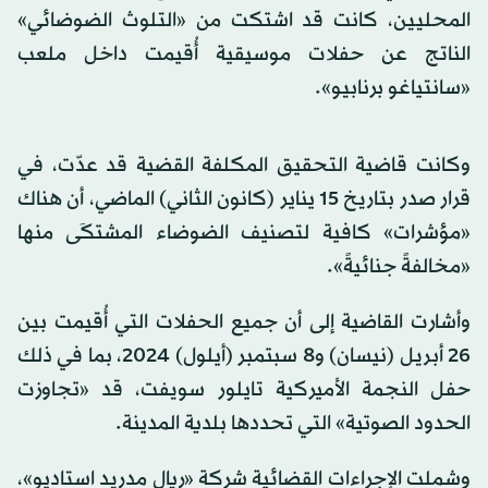
المحليين، كانت قد اشتكت من «التلوث الضوضائي»
الناتج عن حفلات موسيقية أُقيمت داخل ملعب
«سانتياغو برنابيو».
وكانت قاضية التحقيق المكلفة القضية قد عدّت، في
قرار صدر بتاريخ 15 يناير (كانون الثاني) الماضي، أن هناك
«مؤشرات» كافية لتصنيف الضوضاء المشتكَى منها
«مخالفةً جنائيةً».
وأشارت القاضية إلى أن جميع الحفلات التي أُقيمت بين
26 أبريل (نيسان) و8 سبتمبر (أيلول) 2024، بما في ذلك
حفل النجمة الأميركية تايلور سويفت، قد «تجاوزت
الحدود الصوتية» التي تحددها بلدية المدينة.
وشملت الإجراءات القضائية شركة «ريال مدريد استاديو»،