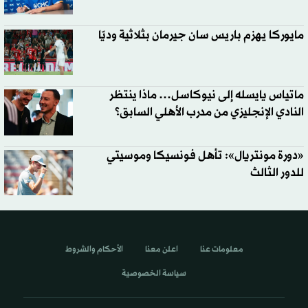
مايوركا يهزم باريس سان جيرمان بثلاثية وديّا
ماتياس يايسله إلى نيوكاسل… ماذا ينتظر
النادي الإنجليزي من مدرب الأهلي السابق؟
«دورة مونتريال»: تأهل فونسيكا وموسيتي
للدور الثالث
معلومات عنا
اعلن معنا
الأحكام والشروط
سياسة الخصوصية