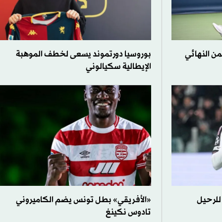
من النهائي
بوروسيا دورتموند يسعى لخطف الموهبة
الإيطالية سكيالوني
للرحيل
«الأفريقي» بطل تونس يضم الكاميروني
تادوس نكينغ