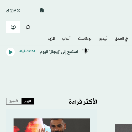
في العمق
فيديو
بودكاست
ألعاب
المزيد
استمع إلى "إيجاز" اليوم
12:34 دقيقه
الأكثر قراءة
اليوم
الأسبوع