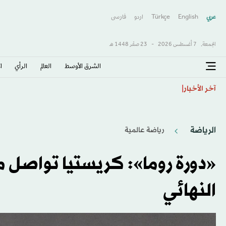
عربي
English
Türkçe
اردو
فارسى
الجمعة,
7 أغسطس 2026
-
23 صفَر 1448 هـ
الشرق الأوسط​
العالم
الرأي
ا
فادي حداد: الاعتماد على الذكاء الاصطناعي لصناعة «الكل
آخر الأخبار
الرياضة
رياضة عالمية
«دورة روما»: كريستيا تواصل 
النهائي