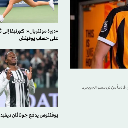
«دورة مونتريال»: كورنيفا إلى ث
على حساب يوفيتش
قادماً من ترومسو النرويجي.
يوفنتوس يدفع جوناثان ديفيد 