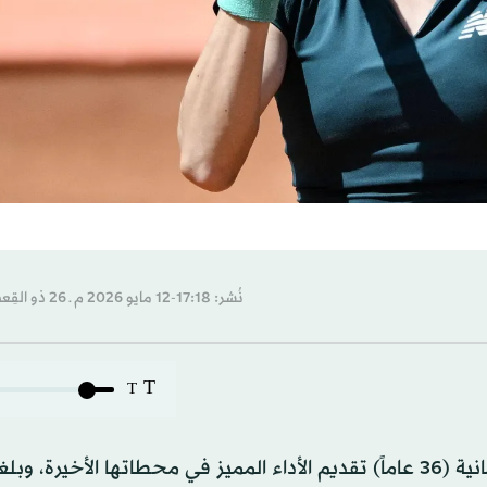
نُشر: 17:18-12 مايو 2026 م ـ 26 ذو القِعدة 1447 هـ
T
T
أثبتت سورانا كريستيا أن العمر مجرد رقم، إذ واصلت الرومانية (36 عاماً) تقديم الأداء المميز في محطاتها الأخي