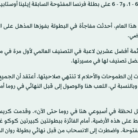
ذا العام، أحدثت مفاجأة في البطولة بفوزها المذهل على ا
اضي.
ة أفضل عشرين لاعبة في التصنيف العالمي لأول مرة في مس
روما: «كثيراً ما قلت إن الطموحات والأحلام لا تنتهي صلاحيتها. أعتقد أن الج
 وبالنسبة لي، اللعب هنا والوصول إلى قبل النهائي في روما أ
 بكل لحظة في أسبوعي هنا في روما حتى الآن». وقدمت كريستي
قط على هذه الأرضية، أمام الفائزة ببطولتين كبيرتين كوكو
المفتوحة. واضطرت إلى الانسحاب من قبل نهائي بطولة روان ا