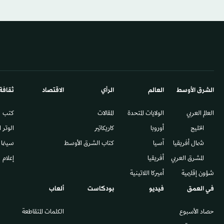
الشرق الأوسط​
العالم
الرأي
الاقتصاد
ثقافة
العالم العربي
الولايات المتحدة
المقالات
كتب
الخليج
أوروبا
كاريكاتير
الوتر 
شمال أفريقيا
آسيا
كتاب الشرق الأوسط
سينما
المشرق العربي
أفريقيا
إعلام
شؤون إقليمية
أميركا اللاتينية
في العمق
فيديو
بودكاست
ألعاب
حصاد الأسبوع
الكلمات المتقاطعة