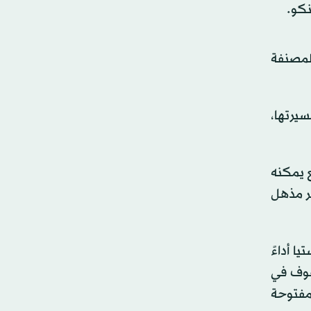
لمصنفة
يرتها،
ميع يمكنه
مر مذهل
ا أداءً
 غوف في
لمفتوحة