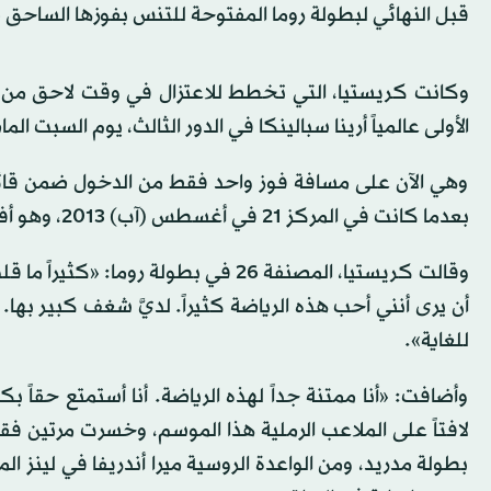
قبل النهائي لبطولة روما المفتوحة للتنس بفوزها الساحق 6 - 1، و7 - 6 على بطلة فرنسا المفتوحة السابقة إيلينا أوستابينكو.
وكانت كريستيا، التي تخطط للاعتزال في وقت لاحق من ه
الأولى عالمياً أرينا سبالينكا في الدور الثالث، يوم السبت الم
وهي الآن على مسافة فوز واحد فقط من الدخول ضمن قائم
بعدما كانت في المركز 21 في أغسطس (آب) 2013، وهو أفضل تصنيف لها في مسيرتها.
وقالت كريستيا، المصنفة 26 في بطولة 
أن يرى أنني أحب هذه الرياضة كثيراً. لديَّ شغف كبير بها.
للغاية».
وأضافت: «أنا ممتنة جداً لهذه الرياضة. أنا أستمتع حقاً
لافتاً على الملاعب الرملية هذا الموسم، وخسرت مرتين ف
بطولة مدريد، ومن الواعدة الروسية ميرا أندريفا في لينز 