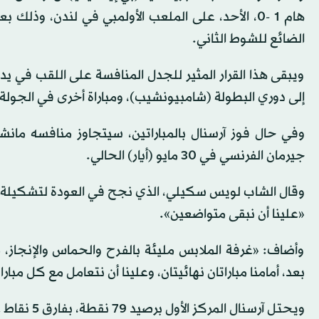
هام 1 -0، الأحد، على الملعب الأولمبي في لندن، وذ
الضائع للشوط الثاني.
ويبقى هذا القرار المثير للجدل المنافسة على اللقب في يد
إلى دوري البطولة (شامبيونشيب)، ومباراة أخرى في الجولة ا
وفي حال فوز آرسنال بالمباراتين، سيتجاوز منافسه مان
جيرمان الفرنسي في 30 مايو (أيار) الحالي.
وقال الشاب لويس سكيلي، الذي نجح في العودة لتشكيلة ا
«علينا أن نبقى متواضعين».
وأضاف: «غرفة الملابس مليئة بالفرح والحماس والإنجاز، ما
بعد، أمامنا مباراتان نهائيتان، وعلينا أن نتعامل مع كل مبا
ويحتل آرسنال المركز الأول برصيد 79 نقطة، بفارق 5 نقاط عن مانشستر سيتي صاحب المركز الثاني.