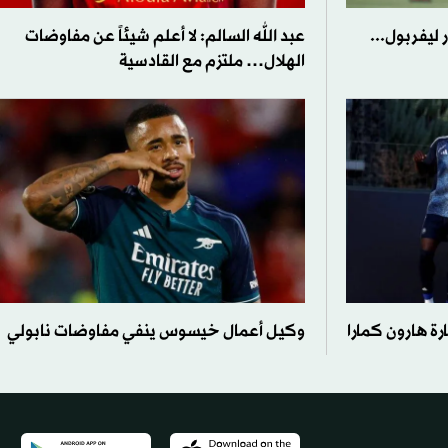
ليفربول...
عبد الله السالم: لا أعلم شيئاً عن مفاوضات
الهلال… ملتزم مع القادسية
ة هارون كمارا
وكيل أعمال خيسوس ينفي مفاوضات نابولي