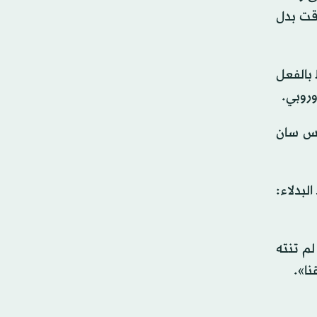
وقت بدل
 بالفعل
وروبي.
يس سان
بدلاء:
لم تنته
نا».