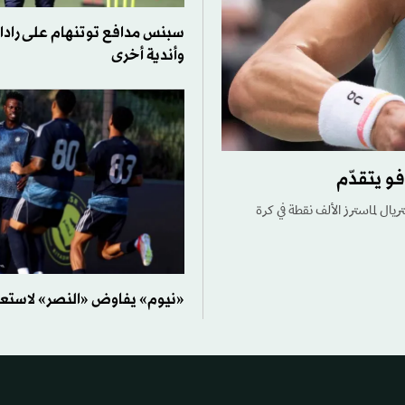
سبنس مدافع توتنهام على رادار 
وأندية أخرى
و يتقدّم
ريال لماسترز الألف نقطة في كرة
«نيوم» يفاوض «النصر» لاستعار