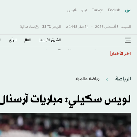
عربي
English
Türkçe
اردو
فارسى
السبت,
8 أغسطس 2026
-
24 صفَر 1448 هـ
الرياض
℃
33
سماء صافية
الشرق الأوسط​
العالم
الرأي
ا
اتفاقية مكة... تعزيز الردع لحماية الاستقرار
آخر الأخبار
الرياضة
رياضة عالمية
لويس سكيلي: مباريات آرسنال ا