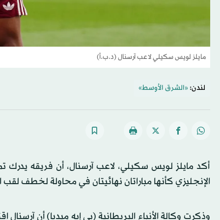
مايلز لويس سكيلي لاعب آرسنال (د.ب.أ)
لندن:
«الشرق الأوسط»
أكد مايلز لويس سكيلي، لاعب آرسنال، أن فريقه يدرك تم
الإنجليزي كأنها مباراتان نهائيتان في محاولة لخطف لقب الدوري
وذكرت وكالة الأنباء البريطانية (بي إيه ميديا) أن آرسنال