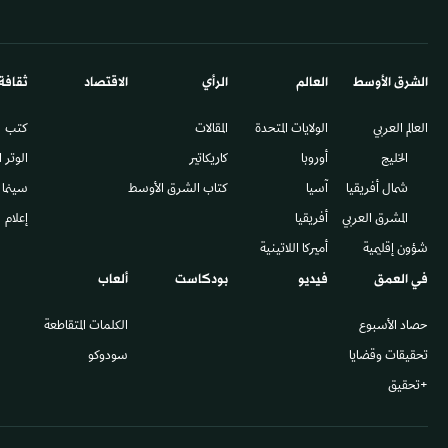
الشرق الأوسط​
العالم
الرأي
الاقتصاد
ثقافة
العالم العربي
الولايات المتحدة
المقالات
كتب
الخليج
أوروبا
كاريكاتير
الوتر 
شمال أفريقيا
آسيا
كتاب الشرق الأوسط
سينما
المشرق العربي
أفريقيا
إعلام
شؤون إقليمية
أميركا اللاتينية
في العمق
فيديو
بودكاست
ألعاب
حصاد الأسبوع
الكلمات المتقاطعة
تحقيقات وقضايا
سودوكو
+تحقيق