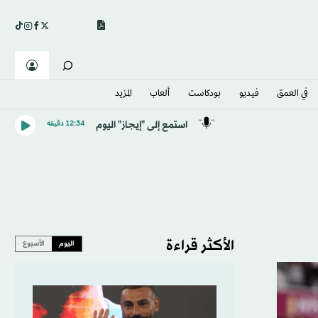
في العمق
فيديو
بودكاست
ألعاب
المزيد
استمع إلى "إيجاز" اليوم
12:34 دقيقه
الأكثر قراءة
اليوم
الأسبوع