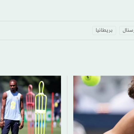
رسنال
بريطانيا