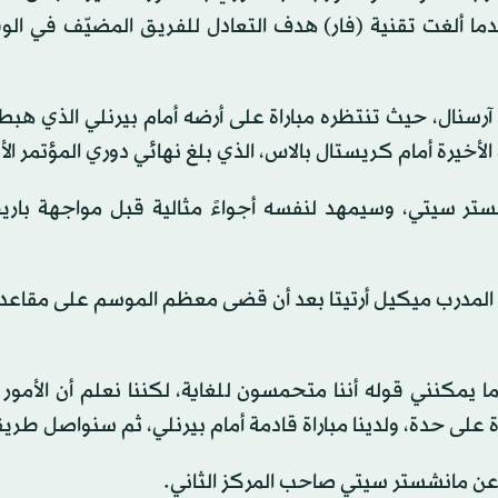
لك بعدما ألغت تقنية (فار) هدف التعادل للفريق المضيّف في ال
 آرسنال، حيث تنتظره مباراة على أرضه أمام بيرنلي الذي هبط
لأخيرة أمام كريستال بالاس، الذي بلغ نهائي دوري المؤتمر الأ
شستر سيتي، وسيمهد لنفسه أجواءً مثالية قبل مواجهة بار
لمدرب ميكيل أرتيتا بعد أن قضى معظم الموسم على مقاعد ال
 يمكنني قوله أننا متحمسون للغاية، لكننا نعلم أن الأمور 
راة على حدة، ولدينا مباراة قادمة أمام بيرنلي، ثم سنواصل طريق