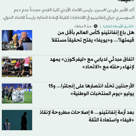
أكد الأمير علي بن الحسين، رئيس الاتحاد الأردني لكرة القدم، مجدداً عدم دعم
السويسري جياني إنفانتينيو في الانتخابات المقبلة لإعادة انتخابه رئيساً للاتحاد الدولي.
«الشرق الأوسط» (عمّان)
منذ 3 ساعات
هل باع إنفانتينو كأس العالم بأقل من
قيمتها؟... و«يويفا» يفتح تحقيقاً مستقلاً
اتفاق مبدئي لديابي مع «ليفركوزن» يمهد
لإنهاء رحلته مع «الاتحاد»
الأرجنتين تخلّد انتصارها على إنجلترا... و15
يوليو «يوم المنتخبات الوطنية»
بعد أزمة إنفانتينو... 6 إصلاحات مطروحة لإنقاذ
«فيفا» واستعادة الثقة