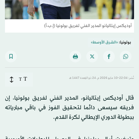
أوديكس إيتاليانو المدير الفني لفريق بولونيا (إ.ب.أ)
بولونيا:
«الشرق الأوسط»
T
نُشر: 22:04-10 مايو 2026 م ـ 24 ذو القِعدة 1447 هـ
T
قال أوديكس إيتاليانو، المدير الفني لفريق بولونيا، إن
فريقه سيسعى دائما لتحقيق الفوز في باقي مبارياته
ببطولة الدوري الإيطالي لكرة القدم.