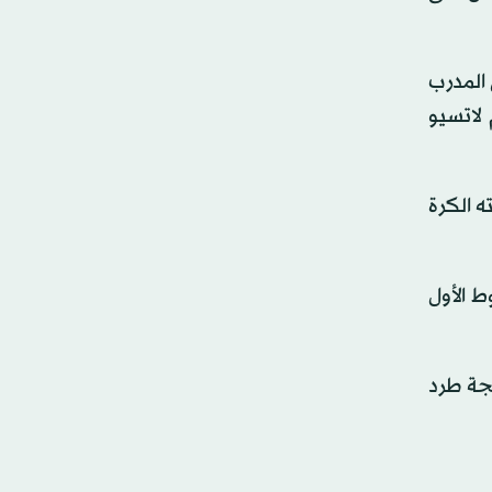
 المدرب
 لاتسيو
ه الكرة
ن لاوتارو بالذات (39)، لينتهي الشوط الأول
سهولة بعدما اضطر لاتسيو إلى إكمال اللقاء بعشرة لاعبين منذ الدقيقة 59 نتيجة طرد