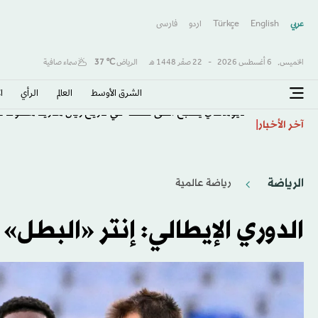
عربي
English
Türkçe
اردو
فارسى
الخميس,
6 أغسطس 2026
-
22 صفَر 1448 هـ
الرياض
℃
37
سماء صافية
الشرق الأوسط​
العالم
الرأي
ا
ديوماندي يصبح أغلى صفقة في تاريخ ريال مدريد متفوقاً عل
آخر الأخبار
الرياضة
رياضة عالمية
الدوري الإيطالي: إنتر «البطل»