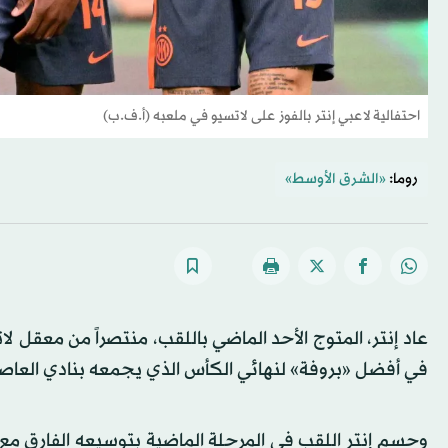
احتفالية لاعبي إنتر بالفوز على لاتسيو في ملعبه (أ.ف.ب)
روما:
«الشرق الأوسط»
في أفضل «بروفة» لنهائي الكأس الذي يجمعه بنادي العاصمة في 13 مايو (أيار) الحالي على ال