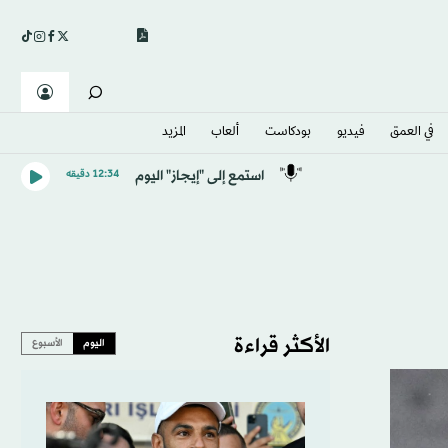
في العمق
فيديو
بودكاست
ألعاب
المزيد
استمع إلى "إيجاز" اليوم
12:34 دقيقه
الأكثر قراءة
اليوم
الأسبوع