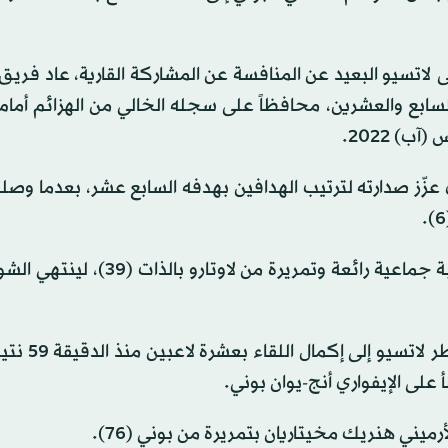
 لاتسيو البعيد عن المنافسة عن المشاركة القارية، عاد فريق
لسابع والعشرين، محافظاً على سجله الخالي من الهزائم أمام
ذي عزّز صدارته لترتيب الهدافين بهدفه السابع عشر، بعدما وصلت
وضاعف الكرواتي الشاب بيتار سوتشيتش النتيجة بعد لعبة جماعية رائعة وتمريرة م
وفي الشوط الثاني، باتت مهمة إنتر أكثر 
 على الإيفواري أنج-يوان بوني.
رميني هنريك مخيتاريان بتمريرة من بوني (76).