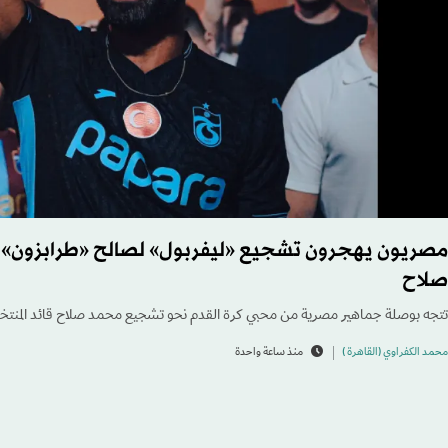
مصريون يهجرون تشجيع «ليفربول» لصالح «طرابزون» ا
صلاح
تتجه بوصلة جماهير مصرية من محبي كرة القدم نحو تشجيع محمد صلاح قائد المنتخب 
محمد الكفراوي (القاهرة )
منذ ساعة واحدة