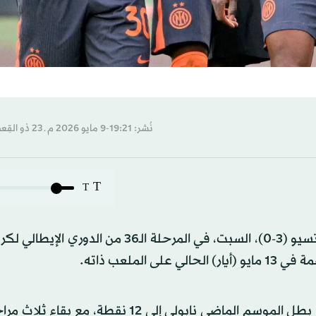
نُشر: 19:21-9 مايو 2026 م ـ 23 ذو القِعدة 1447 هـ
T
T
عاد إنتر، المتوج الأحد الماضي باللقب، منتصراً من معقل لاتسيو (3-0)، السبت، في المرحلة الـ36 
ملعب ذاته.
وحسم إنتر اللقب في المرحلة الماضية بتوسيعه الفارق مع بطل الموسم الماضي نابولي إلى 12 ن