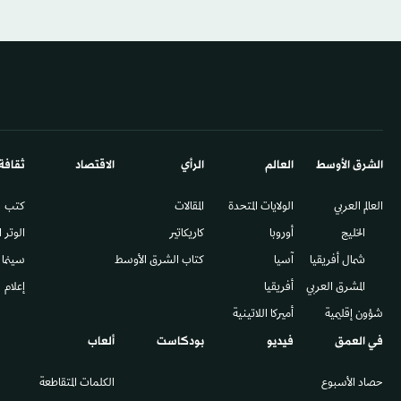
الشرق الأوسط​
العالم
الرأي
الاقتصاد
ثقافة
العالم العربي
الولايات المتحدة
المقالات
كتب
الخليج
أوروبا
كاريكاتير
الوتر 
شمال أفريقيا
آسيا
كتاب الشرق الأوسط
سينما
المشرق العربي
أفريقيا
إعلام
شؤون إقليمية
أميركا اللاتينية
في العمق
فيديو
بودكاست
ألعاب
حصاد الأسبوع
الكلمات المتقاطعة