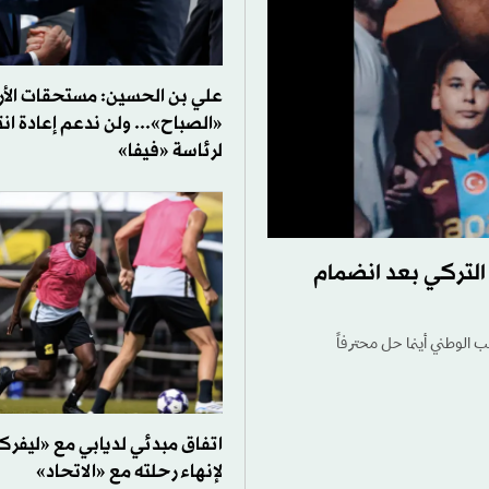
علي بن الحسين: مستحقات الأر
«الصباح»... ولن ندعم إعادة انت
لرئاسة «فيفا»
لتركي بعد انضمام
الوطني أينما حل محترفاً
اتفاق مبدئي لديابي مع «ليفرك
لإنهاء رحلته مع «الاتحاد»