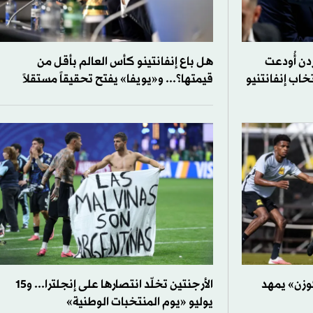
دن أُودعت
هل باع إنفانتينو كأس العالم بأقل من
خاب إنفانتنيو
قيمتها؟... و«يويفا» يفتح تحقيقاً مستقلاً
وزن» يمهد
الأرجنتين تخلّد انتصارها على إنجلترا... و15
يوليو «يوم المنتخبات الوطنية»