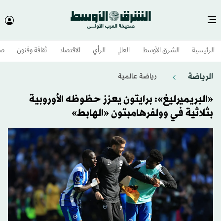
الرئيسية
الشرق الأوسط​
العالم
الرأي
الاقتصاد
ثقافة وفنون
صح
الرياضة
رياضة عالمية
«البريميرليغ»: برايتون يعزز حظوظه الأوروبية
بثلاثية في وولفرهامبتون «الهابط»