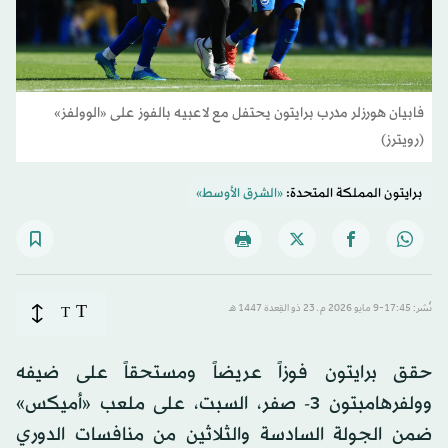
فابيان هورزلر مدرب برايتون يحتفل مع لاعبيه بالفوز على «الوولفز»
(رويترز)
برايتون المملكة المتحدة:
«الشرق الأوسط»
T
نُشر: 17:45-9 مايو 2026 م ـ 23 ذو القِعدة 1447 هـ
T
حقق برايتون فوزاً عريضاً ومستحقاً على ضيفه
وولفرهامبتون 3- صفر، السبت، على ملعب «أميكس»
ضمن الجولة السادسة والثلاثين من منافسات الدوري