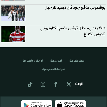
يوفنتوس يدفع جوناثان ديفيد للرحيل
«الأفريقي» بطل تونس يضم الكاميروني
تادوس نكينغ
معلومات عنا
اعلن معنا
الأحكام والشروط
سياسة الخصوصية
تابعنا