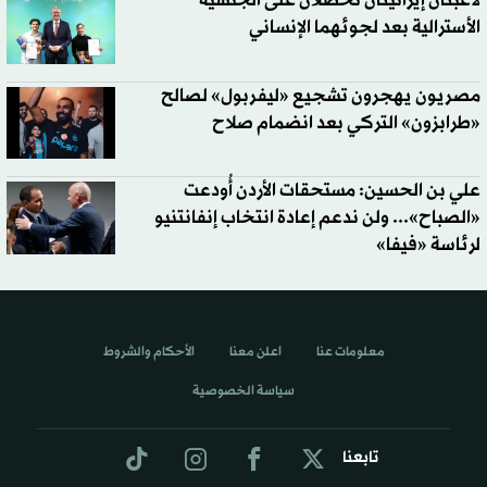
لاعبتان إيرانيتان تحصلان على الجنسية
الأسترالية بعد لجوئهما الإنساني
مصريون يهجرون تشجيع «ليفربول» لصالح
«طرابزون» التركي بعد انضمام صلاح
علي بن الحسين: مستحقات الأردن أُودعت
«الصباح»... ولن ندعم إعادة انتخاب إنفانتنيو
لرئاسة «فيفا»
معلومات عنا
اعلن معنا
الأحكام والشروط
سياسة الخصوصية
تابعنا