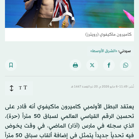
كاميرون ماكيفوي (رويترز)
سيدني:
«الشرق الأوسط»
T
نُشر: 11:49-6 مايو 2026 م ـ 20 ذو القِعدة 1447 هـ
T
يعتقد البطل الأولمبي كاميرون ماكيفوي أنه قادر على
تحسين الرقم القياسي العالمي لسباق 50 متراً (حرة)،
الذي سجله في مارس (آذار) ​الماضي، في وقت يخوض
فيه تحدياً جديداً يتمثل في إضافة ألقاب سباق 50 متراً