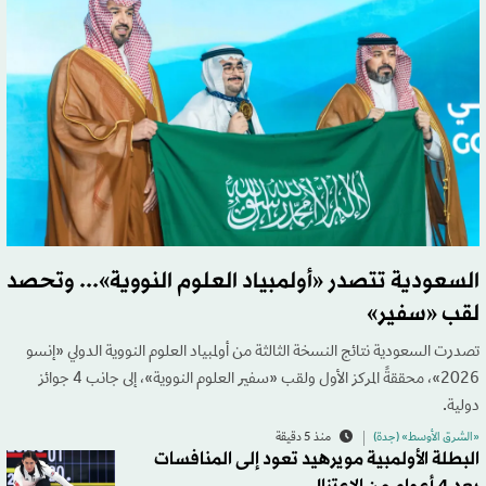
السعودية تتصدر «أولمبياد العلوم النووية»... وتحصد
لقب «سفير»
تصدرت السعودية نتائج النسخة الثالثة من أولمبياد العلوم النووية الدولي «إنسو
2026»، محققةً المركز الأول ولقب «سفير العلوم النووية»، إلى جانب 4 جوائز
دولية.
«الشرق الأوسط» (جدة)
منذ 5 دقيقة
البطلة الأولمبية مويرهيد تعود إلى المنافسات