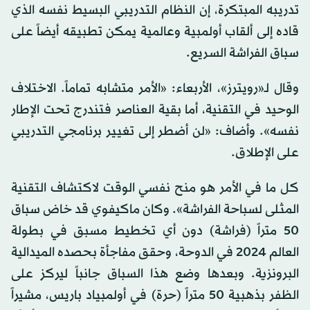
تدريبه المبتكرة، إن ‌النظام التدريبي البسيط ‌نفسه الذي
قاده إلى ألقاب أولمبية وعالمية يمكن تطبيقه أيضاً على
سباق ​الفراشة ‌السريع.
وقال ⁠لـ«رويترز»، ​الأربعاء: «الأمر ⁠متشابه تماماً. الاختلاف
الوحيد في التقنية، أما بقية العناصر فتندرج تحت الإطار
نفسه». وأضاف: «لن أضطر إلى تغيير برنامجي التدريبي
على الإطلاق.
كل ما في الأمر هو منح نفسي الوقت لاكتشاف التقنية
المثلى لسباحة الفراشة». وكان ماكيفوي قد خاض سباق
50 متراً (فراشة) دون أي تخطيط مسبق في بطولة
العالم 2024 في الدوحة، وحقق مفاجأة بحصده الميدالية
البرونزية. وبعدها وضع هذا السباق جانباً ليركز على
الظفر بذهبية 50 متراً (حرة) في أولمبياد باريس، مشيراً