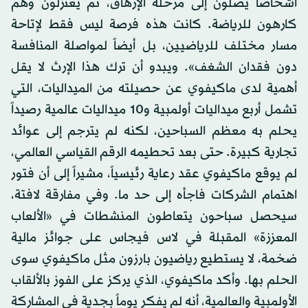
أشخاصاً يصلون إلى مرحلة الإرهاق، ثم يعتزلون وهم
كارهون للرياضة. كانت هذه فرصة ليس فقط لإتاحة
مسار مختلف للرياضيين، بل أيضاً لمواصلة المنافسة
دون فقدان الشغف». ويبدو أن ترك هذا الإرث لا يقل
أهمية لدى ماكيفوي عن حصيلته من الميداليات، التي
تشمل أربع ميداليات أولمبية و10 ميداليات عالمية رصيداً
يحلم به معظم السباحين، لكنه لم يترجم إلى عوائد
تجارية كبيرة. حتى بعد تحطيمه الرقم القياسي العالمي،
لم يوقع ماكيفوي عقد رعاية رئيسياً، مشيراً إلى أن فتور
اهتمام الشركات فاجأه إلى حد ما. وفي مفارقة لافتة،
سيحصل سباحون يتعاطون المنشطات في «الألعاب
المعززة» المقبلة في لاس فيجاس على جوائز مالية
ضخمة، لا يستطيع رياضيون بارزون مثل ماكيفوي سوى
الحلم بها. وأكد ماكيفوي، الذي يركز على الفوز بالألقاب
الأولمبية والعالمية، أنه ​لم يفكر يوماً بجدية في المشاركة