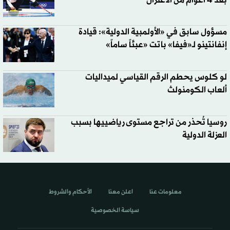
بعد 4 أعوام من الاعتزال
مسؤول سابق في «الأولمبية الدولية»: قيادة
إنفانتينو لـ«فيفا» باتت «عبئاً ساماً»
لو كلوس يحطم الرقم القياسي لميداليات
ألعاب الكومنولث
روسيا تُحذر من تراجع مستوى رياضييها بسبب
العزلة الدولية
معلومات عنا
اعلن معنا
الأحكام والشروط
سياسة الخصوصية