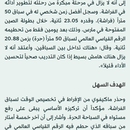
إلى أنه لا يزال في مرحلة مبكرة من رحلته لتطوير أدائه
في الفراشة. وسجل أفضل زمن شخصي له في سباق 50
متراً (فراشة)، وقدره 23.05 ثانية، خلال ⁠بطولة الصين
المفتوحة في مارس، وذلك بعد يومين فقط من تحطيمه
الرقم القياسي ‌العالمي لسباق 50 متراً (حرة) بزمن 20.88
ثانية. وقال: «هناك تداخل بين ‌السباقين، وأعتقد أنه لا
يزال هناك هامش بسيط إذا كان التدريب ​صحياً لتحسين
الأداء قليلاً».
الهدف السهل
وحذر ماكيفوي من ‌الإفراط في تخصيص الوقت لسباق
الفراشة، مؤكداً أن تركيزه الأساسي يبقى على رفع
مستواه في السباحة الحرة. ‌وأشار إلى أن آخر خمسة أمتار
من سباقه الذي حطم فيه الرقم القياسي العالمي في