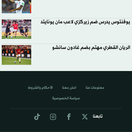
يوفنتوس يدرس ضم زيركزي لاعب مان يونايتد
الريان القطري مهتم بضم غادون سانشو
معلومات عنا
اعلن معنا
الأحكام والشروط
سياسة الخصوصية
تابعنا