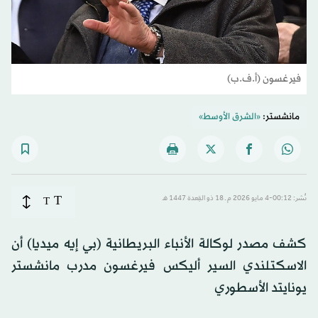
فيرغسون (أ.ف.ب)
مانشستر:
«الشرق الأوسط»
T
نُشر: 00:12-4 مايو 2026 م ـ 18 ذو القِعدة 1447 هـ
T
كشف مصدر لوكالة الأنباء البريطانية (بي إيه ميديا) أن
الاسكتلندي السير أليكس فيرغسون مدرب مانشستر
يونايتد الأسطوري