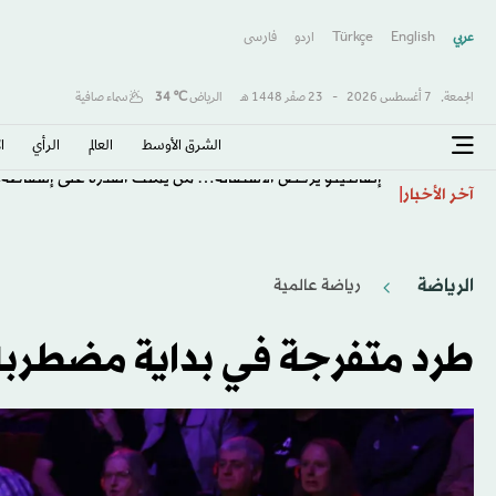
عربي
English
Türkçe
اردو
فارسى
الجمعة,
7 أغسطس 2026
-
23 صفَر 1448 هـ
الرياض
℃
34
سماء صافية
الشرق الأوسط​
العالم
الرأي
ا
إنفانتينو يرفض الاستقالة… من يملك القدرة على إسقاطه؟
آخر الأخبار
الرياضة
رياضة عالمية
طرد متفرجة في بداية مضطربة 