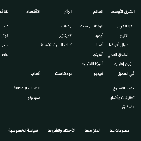
الشرق الأوسط​
العالم
الرأي
الاقتصاد
ثقافة
العالم العربي
الولايات المتحدة
المقالات
كتب
الخليج
أوروبا
كاريكاتير
الوتر 
شمال أفريقيا
آسيا
كتاب الشرق الأوسط
سينما
المشرق العربي
أفريقيا
إعلام
شؤون إقليمية
أميركا اللاتينية
في العمق
فيديو
بودكاست
ألعاب
حصاد الأسبوع
الكلمات المتقاطعة
تحقيقات وقضايا
سودوكو
+تحقيق
معلومات عنا
اعلن معنا
الأحكام والشروط
سياسة الخصوصية