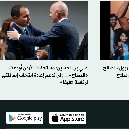
بول» لصالح
علي بن الحسين: مستحقات الأردن أُودعت
 صلاح
«الصباح»... ولن ندعم إعادة انتخاب إنفانتنيو
لرئاسة «فيفا»