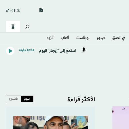
في العمق
فيديو
بودكاست
ألعاب
المزيد
استمع إلى "إيجاز" اليوم
12:34 دقيقه
الأكثر قراءة
اليوم
الأسبوع