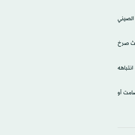
 الصيني
يث صرخ
انتباهه
امت أو