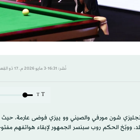
نُشر: 16:31-3 مايو 2026 م ـ 17 ذو القِعدة 1447 هـ
T
T
 الإنجليزي شون مورفي والصيني وو ييزي فوضى عارمة، حيث
 ووبّخ الحكم روب سبنسر الجمهور لإبقاء هواتفهم مفتوحة