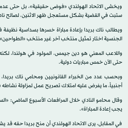
ويخشى الاتحاد الهولندي «فوضى حقيقية»، بل حتى عدم
ستبت في القضية بشكل مستعجل ظهر الاثنين، لصالح نادي ن
ويطالب ناك بريدا بإعادة مباراة خسرها بسداسية نظيفة في م
الجنسية اختار تمثيل منتخب آخر غير منتخب «الطواحين».
حتى الآن خمس مباريات دولية.
وبحسب عدد من الخبراء القانونيين ومحامي ناك بريدا، 
أجنبياً، ما يفرض عليه امتلاك تصريح عمل لمزاولة نشاطه في
وقال محامو النادي خلال المرافعات الأسبوع الماضي: «السبب
يجب إعادة المباراة».
في المقابل، يرى الاتحاد الهولندي أن منح بريدا حقه قد يش