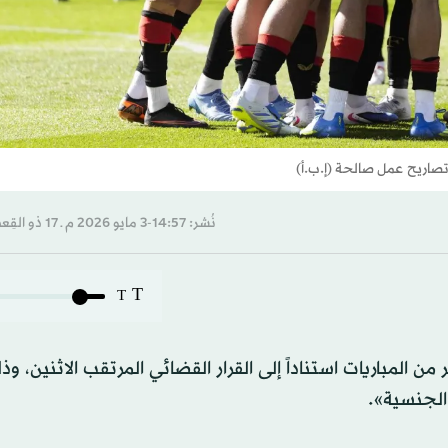
 تصاريح عمل صالحة (إ.ب.أ)
نُشر: 14:57-3 مايو 2026 م ـ 17 ذو القِعدة 1447 هـ
T
T
من المباريات استناداً إلى القرار القضائي المرتقب الاثنين، و
الجنسية».