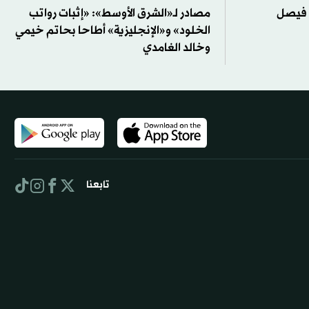
ة فيصل
مصادر لـ«الشرق الأوسط»: «إثبات رواتب
الخلود» و«الإنجليزية» أطاحا بحاتم خيمي
وخالد الغامدي
تابعنا