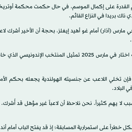
 القدرة على إكمال الموسم، في حال حكمت محكمة أوتريخ
اك بريدا في النزاع القائم.
ارس (آذار) أمام غو أهيد إيغلز، بحجة أن الأخير أشرك لاعبا
واللاعب المعني هو دين جيمس، المولود في هولندا، لكنه اختار في مارس 2025 تمثيل المنتخب الإند
فإن تخلي اللاعب عن جنسيته الهولندية يجعله بحكم الأمر 
 البلاد.
 لا يهم كثيراً. نحن نلاحظ أن لاعباً غير مؤهل قد أُشرك. و
كل خطراً على استمرارية المسابقة؛ إذ قد يفتح الباب أمام أند