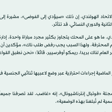
لثانية والدوري النسائي، قد تتأثر.
ي. ما هو على المحك يتجاوز بكثير مجرد مباراة واحدة. إدارة
لقدم المحترفة. ولهذا السبب يجب رفض طلب ناك»، مؤكدين أن
 العام لناك بريدا، ريمكو أوفرسيير، قائلاً: «نحن نطبق القوا
 الماضية إجراءات احترازية عبر وضع لاعبيها ثنائيي الجنسية ف
مجلة «فوتبال إنترناشيونال»، إنه «غاضب. لقد تصرفنا جميع
سمية لم تُبلغنا بهذه الوضعية».