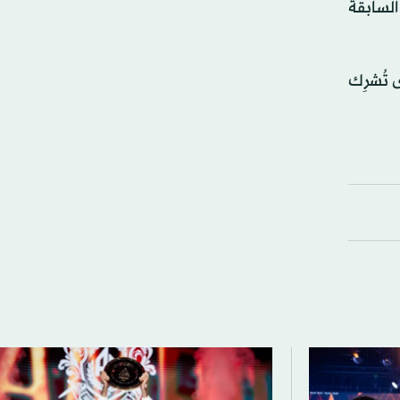
السابقة
 تُشرِك