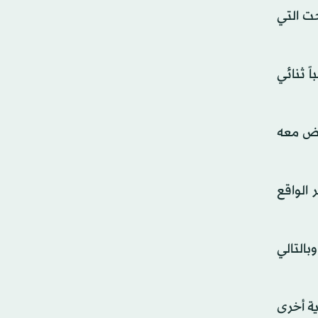
ت التي
ً ثنائي
ونيسي الذي خاض معه
الواقع
بالتالي
ية أخرى