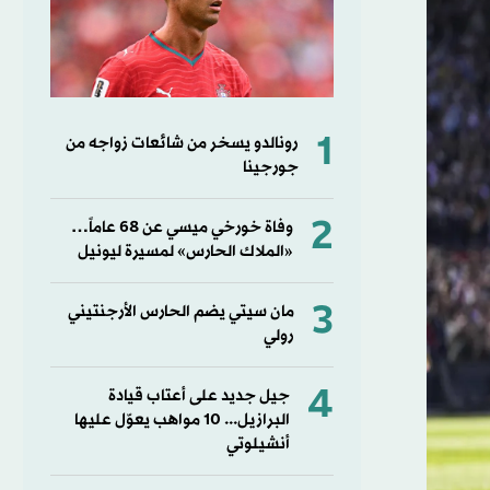
1
رونالدو يسخر من شائعات زواجه من
جورجينا
2
وفاة خورخي ميسي عن 68 عاماً…
«الملاك الحارس» لمسيرة ليونيل
3
مان سيتي يضم الحارس الأرجنتيني
رولي
4
جيل جديد على أعتاب قيادة
البرازيل... 10 مواهب يعوّل عليها
أنشيلوتي