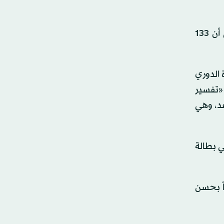
وقالت ماريان فان ليوين، مديرة كرة القدم المحترفة في الاتحاد الهولندي، إن ذلك «سيؤدي إلى الفوضى»، مشيرة إلى أن 133
 الدوري
 «تفسير
عد، وهي
ي بطالة
اً بحسن