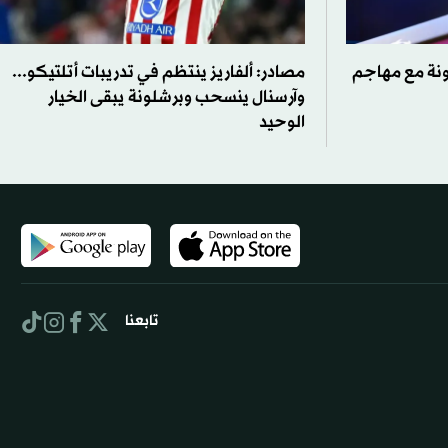
نة مع مهاجم
مصادر: ألفاريز ينتظم في تدريبات أتلتيكو...
وآرسنال ينسحب وبرشلونة يبقى الخيار
الوحيد
تابعنا