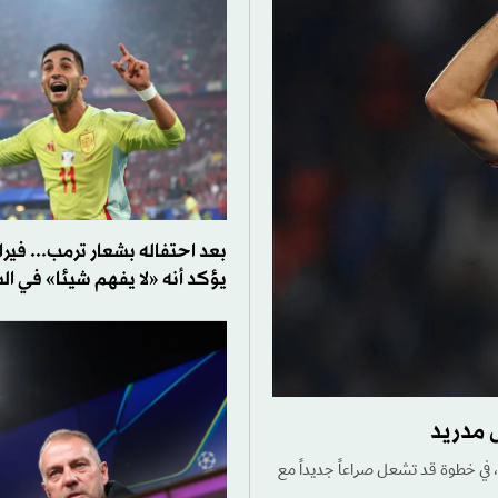
بعد احتفاله بشعار ترمب... فير
يؤكد أنه «لا يفهم شيئا» في ا
 مدريد
في خطوة قد تشعل صراعاً جديداً مع