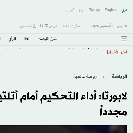
عربي
English
Türkçe
اردو
فارسى
الخميس,
6 أغسطس 2026
-
22 صفَر 1448 هـ
الرياض
℃
37
غائم جزئي
الشرق الأوسط​
العالم
الرأي
ا
«فيفبرو»: إنفانتينو أساء استخدام السلطة… ونطالب بم
آخر الأخبار
الرياضة
رياضة عالمية
لابورتا: أداء التحكيم أمام أت
مجدداً