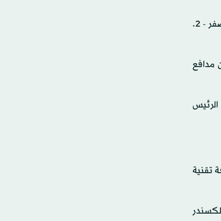
ودَّع برشلونة دوري الأبطال بخسارته (2 – 3) في مجموع المباراتين؛ حيث خسر ذهاباً على ملعبه، «كامب نو»، بنتيجة صفر - 2.
 مدافع
 الرئيس
ة تقنية
ألكسندر