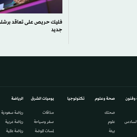
فليك حريص على تعاقد برشلو
جديد
 وفنون
صحة وعلوم
تكنولوجيا
يوميات الشرق​
الرياضة
صحتك
مذاقات
رياضة سعودية
السادس​
علوم
سفر وسياحة
رياضة عربية
بيئة
لمسات الموضة
رياضة عالمية