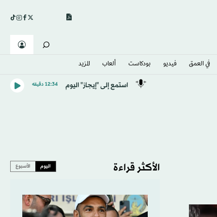
في العمق
فيديو
بودكاست
ألعاب
المزيد
استمع إلى "إيجاز" اليوم
12:34 دقيقه
الأكثر قراءة
اليوم
الأسبوع