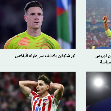
ان توريس
تير شتيغن يكشف سر إعارته لأياكس
لسياسة