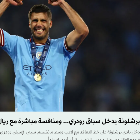
برشلونة يدخل سباق رودري... ومنافسة مباشرة مع ريال
دخل نادي برشلونة على خط التعاقد مع لاعب وسط مانشستر سيتي الإسباني رودري، 