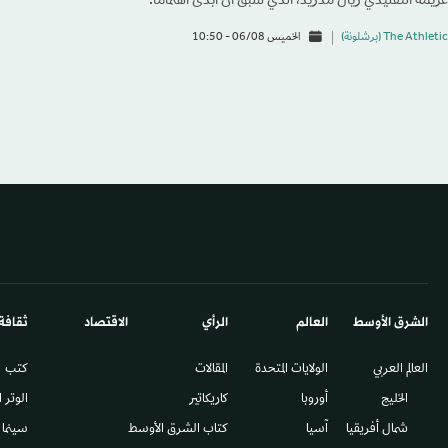
غريمه التقليدي ريال مدريد، الذي سبق أن أبدى اهتماماً.
The Athletic (برشلونة)
الخميس 06/08 - 10:50
الشرق الأوسط​
العالم
الرأي
الاقتصاد
ثقافة
العالم العربي
الولايات المتحدة
المقالات
كتب
الخليج
أوروبا
كاريكاتير
الوتر 
شمال أفريقيا
آسيا
كتاب الشرق الأوسط
سينما