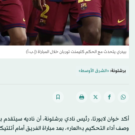
بيدري يتحدث مع الحكم كليمنت توربان خلال المباراة (إ.ب.أ)
برشلونة:
«الشرق الأوسط»
أكد خوان لابورتا، رئيس نادي برشلونة، أن ناديه سيتقدم ب
وصف أداء التحكيم بـ«العار»، بعد مباراة الفريق أمام أتلتيكو