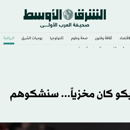
لاقتصاد
ثقافة وفنون
صحة وعلوم
تكنولوجيا
يوميات الشرق​
الرياضة
قعد وتصويت داخل مجلس «فيفا»
لتيكو كان مخزياً... سنشكوهم