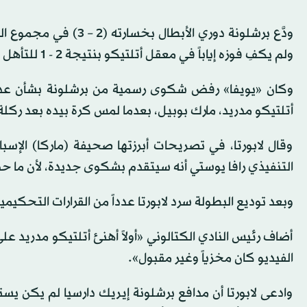
ولم يكفِ فوزه إياباً في معقل أتلتيكو بنتيجة 2 - 1 للتأهل للدور قبل النهائي.
وكان «يويفا» رفض شكوى رسمية من برشلونة بشأن عدم 
أتلتيكو مدريد، مارك بوبيل، بعدما لمس كرة بيده بعد ركلة
وقال لابورتا، في تصريحات أبرزتها صحيفة (ماركا) الإسب
التنفيذي رافا يوستي أنه سيتقدم بشكوى جديدة، لأن ما 
وبعد توديع البطولة سرد لابورتا عدداً من القرارات التحكيمية
أضاف رئيس النادي الكتالوني «أولاً أهنئ أتلتيكو مدريد عل
الفيديو كان مخزياً وغير مقبول».
وادعى لابورتا أن مدافع برشلونة إيريك دارسيا لم يكن يس