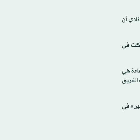
نادي أن
ّكت في
فاءة هي
1 عاماً ومساعِدة لمدرب الفريق
لين» في