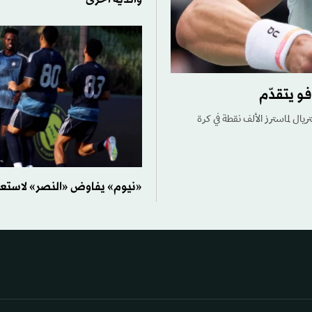
و يتقدّم
ريال لماسترز الألف نقطة في كرة
«نيوم» يفاوض «النصر» لاستعار