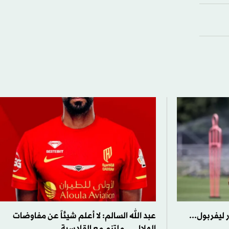
ليفربول...
عبد الله السالم: لا أعلم شيئاً عن مفاوضات
الهلال… ملتزم مع القادسية