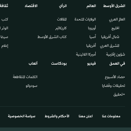
الشرق الأوسط​
العالم
الرأي
الاقتصاد
ثقافة
العالم العربي
الولايات المتحدة
المقالات
كتب
الخليج
أوروبا
كاريكاتير
الوتر 
شمال أفريقيا
آسيا
كتاب الشرق الأوسط
سينما
المشرق العربي
أفريقيا
إعلام
شؤون إقليمية
أميركا اللاتينية
في العمق
فيديو
بودكاست
ألعاب
حصاد الأسبوع
الكلمات المتقاطعة
تحقيقات وقضايا
سودوكو
+تحقيق
معلومات عنا
اعلن معنا
الأحكام والشروط
سياسة الخصوصية