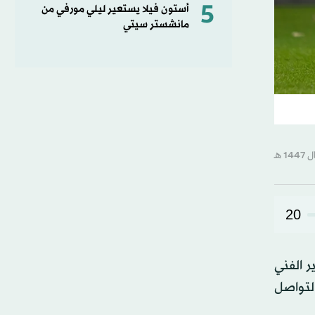
5
أستون فيلا يستعير ليلي مورفي من
مانشستر سيتي
20
ر الفني
التواصل