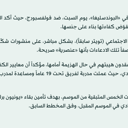
 في «البوندسليغا»، يوم السبت، ضد فولفسبورج، حيث أكد ال
قوّض كفاءتها بناء على جنسها.
الاجتماعي (تويتر سابقاً)، بشكل مباشر، على منشورات شك
اصفاً تلك الادعاءات بأنها «عنصرية» صريحة.
فقدون هيبتهم في حال الهزيمة أمامها، مؤكداً أن معايير الك
الفيصل، خاصة أن إيتا تمتلك خبرة طويلة داخل أروقة النادي، حيث عملت مدربة لفريق تحت 9
يات الخمس المتبقية من الموسم، بهدف تأمين بقاء «يونيون بر
النادي في الموسم المقبل، وفق المخطط السابق.