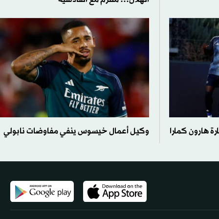
ة هارون كمارا
وكيل أعمال خيسوس ينفي مفاوضات نابولي