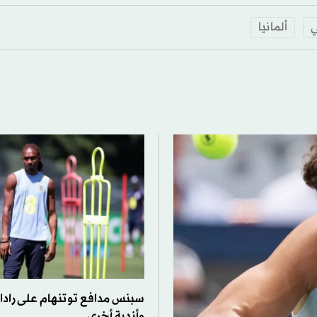
ي
ألمانيا
سبنس مدافع توتنهام على رادار 
وأندية أخرى