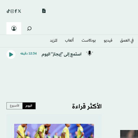
في العمق
فيديو
بودكاست
ألعاب
المزيد
استمع إلى "إيجاز" اليوم
12:34 دقيقه
الأكثر قراءة
اليوم
الأسبوع