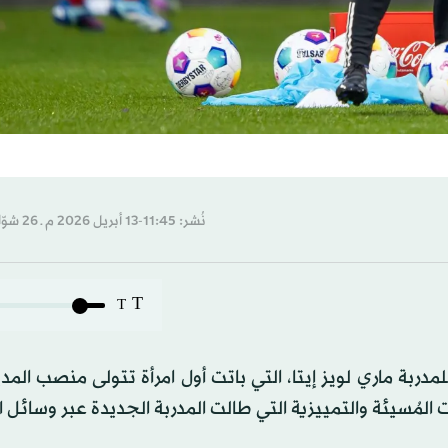
نُشر: 11:45-13 أبريل 2026 م ـ 26 شوّال 1447 هـ
T
T
مدربة ماري لويز إيتا، التي باتت أول امرأة تتولى منصب المدي
ات المُسيئة والتمييزية التي طالت المدربة الجديدة عبر وسائل 