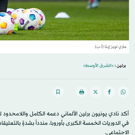
ماري لويز إيتا (أ.ب)
برلين :
«الشرق الأوسط»
أكد نادي يونيون برلين الألماني دعمه الكامل واللامحدود لل
في الدوريات الخمسة الكبرى بأوروبا، مندداً بشدةٍ بالتعليق
الاجتماعي.