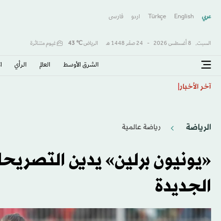
عربي
English
Türkçe
اردو
فارسى
السبت,
8 أغسطس 2026
-
24 صفَر 1448 هـ
الرياض
℃
43
غيوم متناثرة
الشرق الأوسط​
العالم
الرأي
ا
نظام تناول كميات كبيرة من الطعام... كيف يساعد على فق
آخر الأخبار
الرياضة
رياضة عالمية
«يونيون برلين» يدين التصريحا
الجديدة