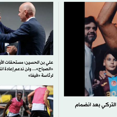
علي بن الحسين: مستحقات الأر
«الصباح»... ولن ندعم إعادة انت
لرئاسة «فيفا»
لتركي بعد انضمام