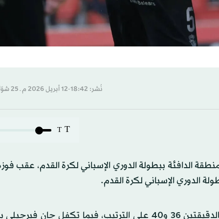
نُشر: 18:42-12 أبريل 2026 م ـ 25 شوّال 1447 هـ
T
T
نطقة الدافئة ببطولة الدوري الإسباني لكرة القدم، عقب فوزه
وأحرز فيدات موريكي الهدفين الأول والثاني لمايوركا في الدقيقتين 36 و40 على الترتيب، فيما تكفل ج