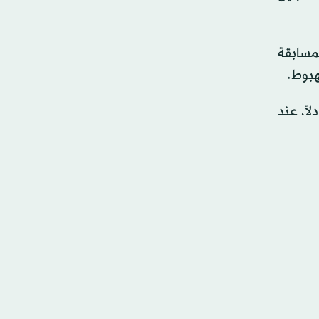
لمسابقة
نال خسارته الـ12 في المسابقة خلال الموسم الحالي مقابل 8 انتصارات و11 تعادلاً، عند