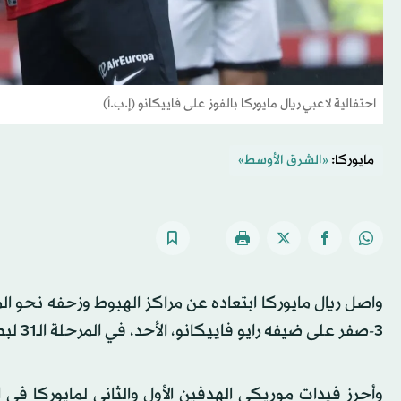
احتفالية لاعبي ريال مايوركا بالفوز على فاييكانو (إ.ب.أ)
مايوركا:
«الشرق الأوسط»
واصل ريال مايوركا ابتعاده عن مراكز الهبوط وزحفه نحو الم
3-صفر على ضيفه رايو فاييكانو، الأحد، في المرحلة الـ31 لبطولة الدوري الإسباني لكرة القدم.