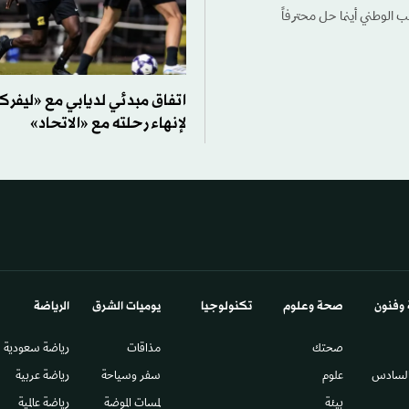
الوطني أينما حل محترفاً
اتفاق مبدئي لديابي مع «ليفرك
لإنهاء رحلته مع «الاتحاد»
 وفنون
صحة وعلوم
تكنولوجيا
يوميات الشرق​
الرياضة
صحتك
مذاقات
رياضة سعودية
السادس​
علوم
سفر وسياحة
رياضة عربية
بيئة
لمسات الموضة
رياضة عالمية