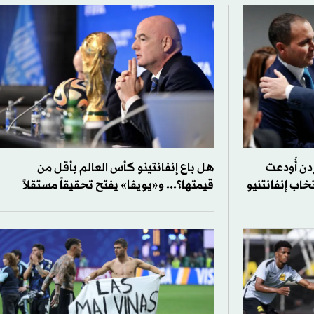
دن أُودعت
هل باع إنفانتينو كأس العالم بأقل من
خاب إنفانتنيو
قيمتها؟... و«يويفا» يفتح تحقيقاً مستقلاً