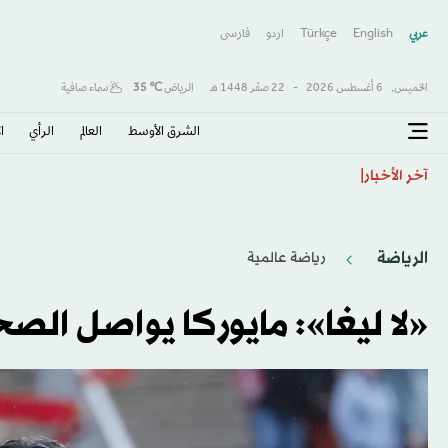
عربي
English
Türkçe
اردو
فارسى
الخميس,
6 أغسطس 2026
-
22 صفَر 1448 هـ
الرياض
℃
35
سماء صافية
الشرق الأوسط​
العالم
الرأي
ا
أوكرانيا تدعم موقف يويفا في خلافه مع فيفا
آخر الأخبار
الرياضة
رياضة عالمية
«لا ليغا»: مايوركا يواصل الصح