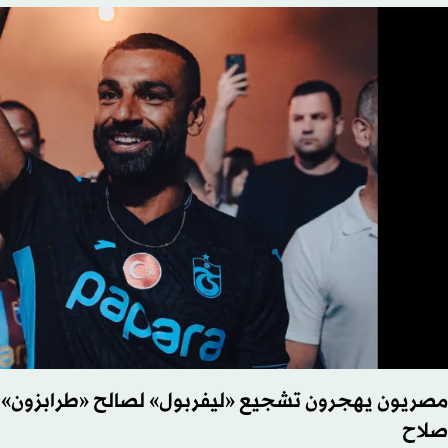
مصريون يهجرون تشجيع «ليفربول» لصالح «طرابزون» ا
صلاح