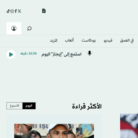
في العمق
فيديو
بودكاست
ألعاب
المزيد
استمع إلى "إيجاز" اليوم
12:34 دقيقه
الأكثر قراءة
اليوم
الأسبوع