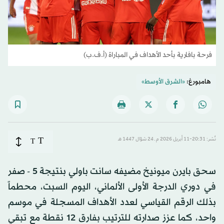
فرحة بافارية بأحد الأهداف في المباراة (أ.ف.ب)
هامبورغ:
«الشرق الأوسط»
T
نُشر: 20:31-11 أبريل 2026 م ـ 24 شوّال 1447 هـ
T
سحق بايرن ميونيخ مضيفه سانت باولي بنتيجة 5 - صفر
في دوري الدرجة الأولى الألماني، اليوم السبت، محطماً
بذلك الرقم القياسي لعدد الأهداف المسجلة في موسم
واحد، كما عزز صدارته للترتيب بفارق 12 نقطة مع تبقي