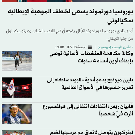
بوروسيا دورتموند يسعى لخطف الموهبة الإيطالية
سكيالوني
أبدى نادي بوروسيا دورتموند الألماني رغبته في ضم اللاعب الشاب روبرتو سكيالوني
من جنوا الإيطالي.
«الشرق الأوسط» (دورتموند)
الجمعة 07/08 - 19:08
وكالة مكافحة المنشطات الألمانية توصي
بإيقاف أوين أنساه 4 سنوات
بايرن ميونيخ يدعو أندية «البوندسليغا» إلى
تعزيز حضورها في الأسواق العالمية
فابيان ريس: انتقادات انتقالي إلى فولفسبورغ
أثرت فيّ شخصياً
ليفركوزن يتوصل لاتفاق مع مرسيليا لضم