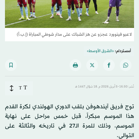
لاعبو فينوورد عجزو عن هز الشباك على مدار شوطي المباراة (إ.ب.أ)
أمستردام:
«الشرق الأوسط»
T
نُشر: 16:50-5 أبريل 2026 م ـ 18 شوّال 1447 هـ
T
توج فريق آيندهوفن بلقب الدوري الهولندي لكرة القدم
هذا الموسم مبكراً، قبل خمس مراحل على نهاية
الموسم، وذلك للمرة الـ27 في تاريخه والثالثة على
التوالي.