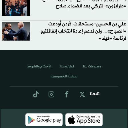
«طرابزون» التركي بعد انضمام صلاح
علي بن الحسين: مستحقات الأردن أُودعت
«الصباح»... ولن ندعم إعادة انتخاب إنفانتنيو
لرئاسة «فيفا»
معلومات عنا
اعلن معنا
الأحكام والشروط
سياسة الخصوصية
تابعنا