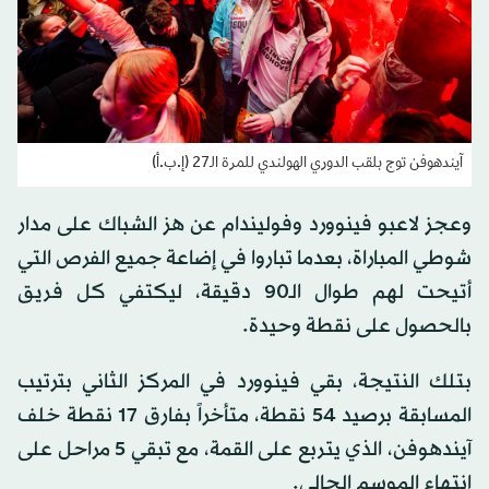
آيندهوفن توج بلقب الدوري الهولندي للمرة الـ27 (إ.ب.أ)
وعجز لاعبو فينوورد وفوليندام عن هز الشباك على مدار
شوطي المباراة، بعدما تباروا في إضاعة جميع الفرص التي
أتيحت لهم طوال الـ90 دقيقة، ليكتفي كل فريق
بالحصول على نقطة وحيدة.
بتلك النتيجة، بقي فينوورد في المركز الثاني بترتيب
المسابقة برصيد 54 نقطة، متأخراً بفارق 17 نقطة خلف
آيندهوفن، الذي يتربع على القمة، مع تبقي 5 مراحل على
انتهاء الموسم الحالي.