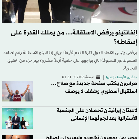
إنفانتينو يرفض الاستقالة… من يملك القدرة على
إسقاطه؟
يرفض رئيس الاتحاد الدولي لكرة القدم (فيفا) جياني إنفانتينو الاستقالة رغم تصاعد
الضغوط غير المسبوقة التي يواجهها على خلفية أزمة مشروع بيع جزء من الحقوق
التجارية.
«الشرق الأوسط» (لندن)
الجمعة 07/08 - 01:21
طرابزون يكتب صفحة جديدة مع صلاح…
استقبال أسطوري وشغف لا يوصف
لاعبتان إيرانيتان تحصلان على الجنسية
الأسترالية بعد لجوئهما الإنساني
مصريون يهجرون تشجيع «ليفربول» لصالح