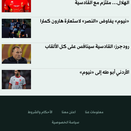
الهلال… ملتزم مع القادسية
«نيوم» يفاوض «النصر» لاستعارة هارون كمارا
رودجرز: القادسية سينافس على كل الألقاب
الأردني أبو طه إلى «نيوم»
معلومات عنا
اعلن معنا
الأحكام والشروط
سياسة الخصوصية