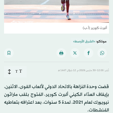
ألبرت كورير (أ.ب)
موناكو:
«الشرق الأوسط»
T
نُشر: 12:05-30 مارس 2026 م ـ 12 شوّال 1447 هـ
T
قضت وحدة النزاهة بالاتحاد الدولي لألعاب القوى، الاثنين،
بإيقاف العدّاء الكيني ألبرت كورير، المُتوج بلقب ماراثون
نيويورك لعام 2021، لمدة 5 سنوات، بعد اعترافه بتعاطيه
المُنشطات.