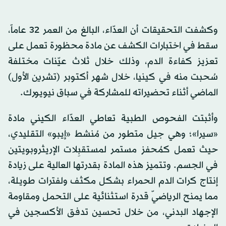
وكشفت التحقيقات أن العدّاء، البالغ من العمر 32 عاماً،
سقط في اختبارات الكشف عن مادة محظورة تعمل على
تعزيز كفاءة الدم، وذلك خلال ثلاث عيّنات مختلفة
سُحبت منه في كينيا، خلال شهر أكتوبر (تشرين الأول)
الماضي أثناء تحضيراته للمشاركة في سباق نيويورك.
وأثبتت الفحوص الطبية تعاطي العدّاء الكيني مادة
«سيرا»؛ وهي جيل متطور من مُنشط «إيبو» التقليدي،
حيث تعمل كمُحفز مستمر لمستقبِلات الإريثروبويتين
في الجسم. وتتميز هذه المادة بقدرتها العالية على زيادة
إنتاج كرات الدم الحمراء بشكل مكثف ولفترات طويلة،
مما يمنح الرياضيّ قدرة استثنائية على التحمل ومقاومة
الإجهاد البدني، من خلال تحسين تدفق الأكسجين في