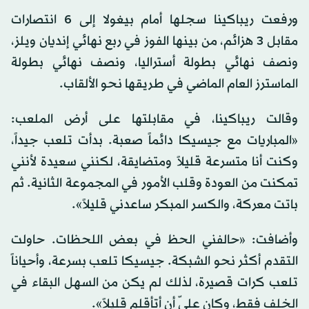
ورفعت ريباكينا سجلها أمام بيغولا إلى 6 انتصارات
مقابل 3 هزائم، من بينها الفوز في ربع نهائي إنديان ويلز،
ونصف نهائي بطولة أستراليا، ونصف نهائي بطولة
الماسترز العام الماضي في طريقها نحو الألقاب.
وقالت ريباكينا، في مقابلتها على أرض الملعب:
«المباريات مع جيسيكا دائماً صعبة. بدأت تلعب جيداً،
وكنت أنا متسرعة قليلاً ومتضايقة، لكنني سعيدة لأنني
تمكنت من العودة وقلب الأمور في المجموعة الثانية. ثم
باتت معركة، والكسر المبكر ساعدني قليلاً».
وأضافت: «حالفني الحظ في بعض اللحظات. حاولت
التقدم أكثر نحو الشبكة. جيسيكا تلعب بسرعة، وأحياناً
تلعب كرات قصيرة، لذلك لم يكن من السهل البقاء في
الخلف فقط، وكان عليّ أن أتأقلم قليلاً».