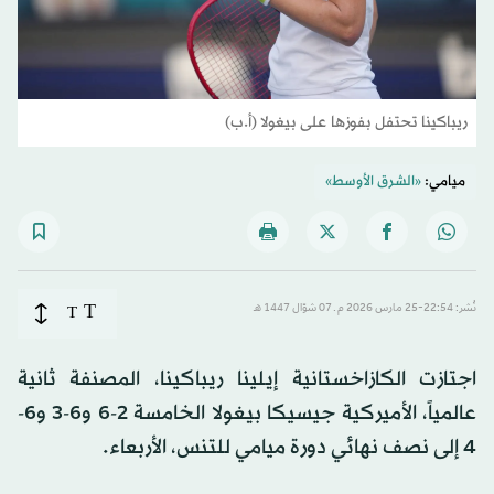
ريباكينا تحتفل بفوزها على بيغولا (أ.ب)
ميامي:
«الشرق الأوسط»
T
نُشر: 22:54-25 مارس 2026 م ـ 07 شوّال 1447 هـ
T
اجتازت الكازاخستانية إيلينا ريباكينا، المصنفة ثانية
عالمياً، الأميركية جيسيكا بيغولا الخامسة 2-6 و6-3 و6-
4 إلى نصف نهائي دورة ميامي للتنس، الأربعاء.