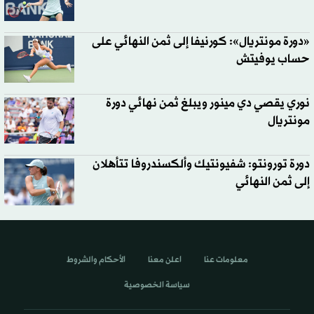
«دورة مونتريال»: كورنيفا إلى ثمن النهائي على
حساب يوفيتش
نوري يقصي دي مينور ويبلغ ثمن نهائي دورة
مونتريال
دورة تورونتو: شفيونتيك وألكسندروفا تتأهلان
إلى ثمن النهائي
معلومات عنا
اعلن معنا
الأحكام والشروط
سياسة الخصوصية