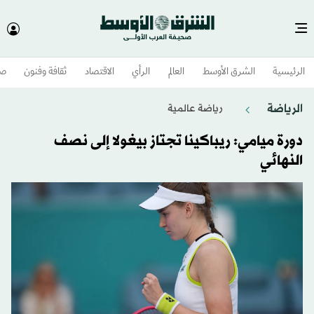
الرئيسية
الشرق الأوسط​
العالم
الرأي
الاقتصاد
ثقافة وفنون
صح
الرياضة
رياضة عالمية
دورة ميامي: ريباكينا تجتاز بيغولا إلى نصف
النهائي