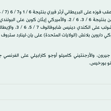
انتصر الفرنسي أدريان مانارينو على الصيني تشانج تشيتشن بنتيجة 6 / 3، 6 / 2، والأميركي إيثان كوين
هوركاتش 6 / 2، 6 / 4، والهولندي بوتيتش فان دي زاندشولب على 
الفرنسي ألكسندر مولر 6 / 4، 6 / 2، والأميركي داروين بلانش (الولايات المتحدة) على يان-لينارد ستر
جيرون، والأرجنتيني كاميلو أوجو كارابيلي على الفرنسي ج
ونو بورخيس.