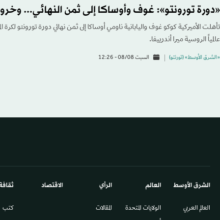
«دورة تورونتو»: غوف وأوساكا إلى ثمن النهائي... وخروج
تأهلت الأميركية كوكو غوف واليابانية ناومي أوساكا إلى ثمن نهائي دورة تورونتو لكرة ا
عالمياً الروسية ميرا أندرييفا.
«الشرق الأوسط» (تورنتو)
السبت 08/08 - 12:26
الشرق الأوسط​
العالم
الرأي
الاقتصاد
ثقافة
العالم العربي
الولايات المتحدة
المقالات
كتب