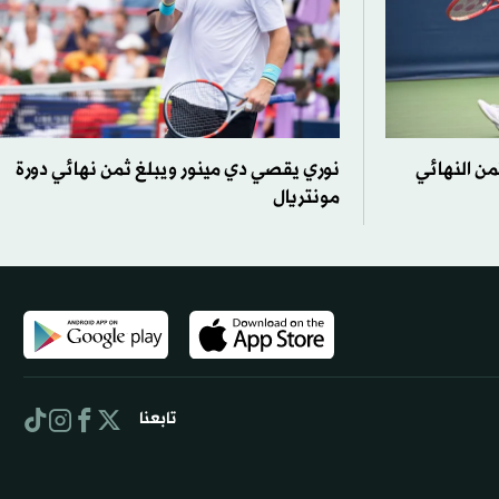
من النهائي
نوري يقصي دي مينور ويبلغ ثمن نهائي دورة
مونتريال
تابعنا