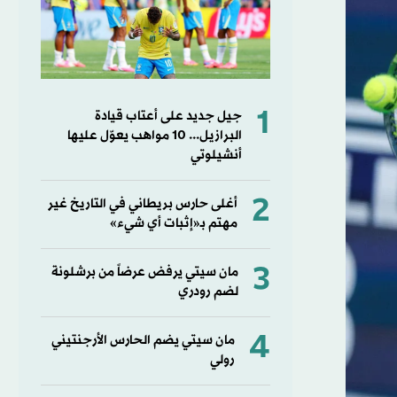
1
جيل جديد على أعتاب قيادة
البرازيل... 10 مواهب يعوّل عليها
أنشيلوتي
2
أغلى حارس بريطاني في التاريخ غير
مهتم بـ«إثبات أي شيء»
3
مان سيتي يرفض عرضاً من برشلونة
لضم رودري
4
مان سيتي يضم الحارس الأرجنتيني
رولي