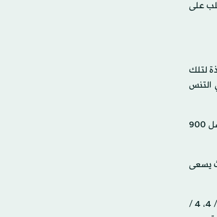
تغلب على
ذة لتلك
بطة لاعبي التنس
ويحتل كوامي المركز الـ385 عالميا، وهو أعلى تصنيف له في مسيرته الاحترافية، ليصبح اللاعب الأصغر سنا ضمن أفضل 900
ليهيكا، المصنف الـ21 للمسابقة، حيث يسعى
وأكد جودار "19 عاما"استمرار تألق اللاعبين الشباب في البطولة، وذلك بعد فوزه على الألماني يانيك هانفمان بنتيجة 6 / 4، 4 /