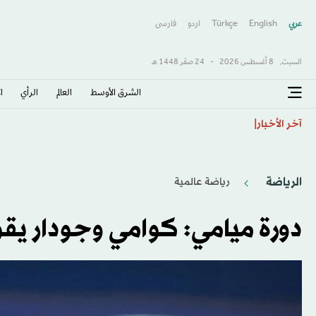
عربي
English
Türkçe
اردو
فارسى
السبت,
8 أغسطس 2026
-
24 صفَر 1448 هـ
الشرق الأوسط​
العالم
الرأي
ا
بطل «ليلة الرباط» على رادار الأهلي
آخر الأخبار
الرياضة
رياضة عالمية
دورة ميامي: كوامي وجودار يقو