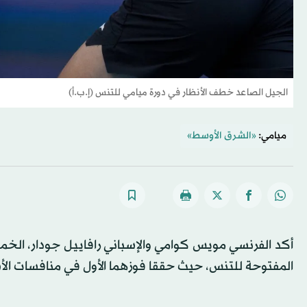
الجيل الصاعد خطف الأنظار في دورة ميامي للتنس (إ.ب.أ)
ميامي:
«الشرق الأوسط»
أكد الفرنسي مويس كوامي والإسباني رافاييل جودار، الخ
المفتوحة للتنس، حيث حققا فوزهما الأول في منافسات الأساتذة لفئة الـ1000 نقطة، ليصعدا إلى الدور