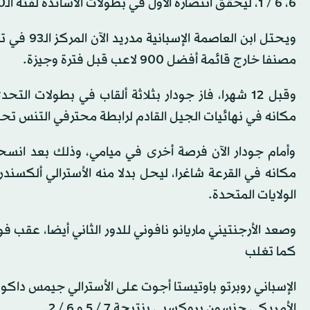
6، 6 / 1، ليحقق انتصاره الأول في بطولات الأساتذة لفئة الـ1000 نقطة، ويقترب من دخول قائمة أفضل 100 لاعب لأول مرة.
ويحتل ابن
مصنفا خارج قائمة أفضل 900 لاعب قبل فترة وجيزة.
وقبل 12 شهرا، فاز جودار بثلاثة ألقاب في بطولات 
مكانه في نهائيات الجيل القادم لرابطة محترفي التنس تحت 20 عام
وأمام جودار الآن فرصة أخرى في ميامي، وذلك بعد انسح
مكانه في القرعة شاغرا، ليحل بدلا منه الأسترالي ألكسندر
الولايات المتحدة.
كما تغلب
الأمريكي جنسون بروكسبي بنتيجة 7 / 5 و 6 / 2.