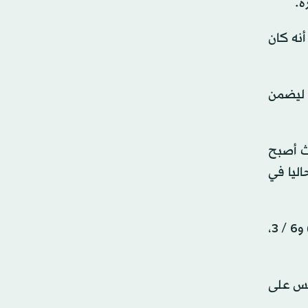
 إلى أنه كان
، ليضمن
ث أصبح
اليا في
وصعد الأرجنتيني ماريانو نافوني للدور الثاني أيضا، عقب فوزه على الجورجي نيكولوز باسيلاشفيلي بنتيجة 7 / 6 (9 / 7) و6 / 3،
/ 4)، والبلجيكي زيزو بيرجس على