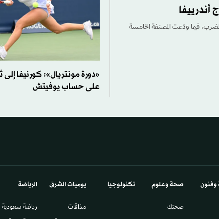
 أندرييفا
لمضرب، فيما ودّعت المصنفة الخامسة
«دورة مونتريال»: كورنيفا إلى ث
على حساب يوفيتش
 وفنون
صحة وعلوم
تكنولوجيا
يوميات الشرق​
الرياضة
صحتك
مذاقات
رياضة سعودية