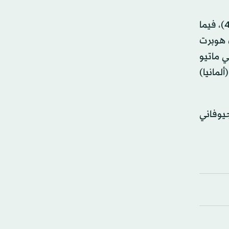
وصعد اليوناني ستيفانوس تسيتسيباس للدور الثاني أيضا، عقب فوزه على البريطاني آرثر فيري بنتيجة 6 / 1 و7 / 6 (7 / 4)، فيما
 على البولندي هوبرت
الكندي دينيس شابوفالوف 7 / 5، 6 / 3، والإيطالي ماتيو
وف (ألمانيا)
يوفاني