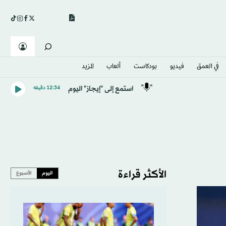
في العمق
فيديو
بودكاست
ألعاب
المزيد
استمع إلى "إيجاز" اليوم
12:34 دقيقه
الأكثر قراءة
اليوم
الأسبوع