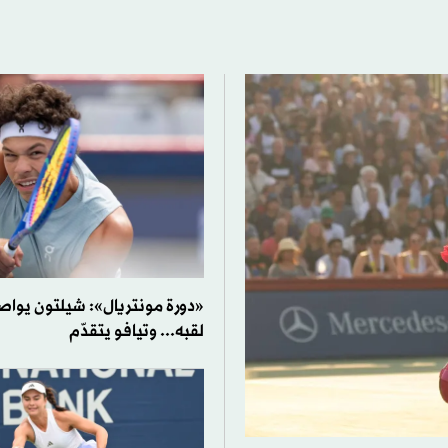
«دورة مونتريال»: شيلتون يواص
لقبه... وتيافو يتقدّم