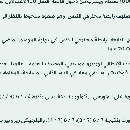
 العاصمة الإسبانية مدريد الآن المركز الـ93 في تصنيف رابطة محترفي التنس، وهو صعود ملحوظ بالنظر
التحدي التابعة لرابطة محترفي التنس في نهاية الموسم الماضي
ا.
اب الإيطالي لورينزو موسيتي، المصنف الخامس عالميا، حي
 فوكيتش، ويلتقي معه في الدور الثاني للمسابقة، المقامة ح
الإسباني روبرتو باوتيستا أجوت على الأسترالي جيمس داكوورث بنتيجة 7 / 6 (7 / 3)، 7 / 6 (7 