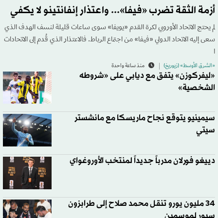
أزمة الثقة تضرب «فيفا»... واعتذار إنفانتينو لا يكفي
لم يحتج الاتحاد الأوروبي لكرة القدم «يويفا» سوى ساعات قليلة لنسف الهدف الذي
سعى إليه الاتحاد الدولي «فيفا» من اجتماع الرباط. فالاعتذار الذي قُدم إلى الاتحادات
ا
«الشرق الأوسط» (زيوريخ)
منذ ساعة واحدة
«ليفركوزن» يتفق مع ديابي على «شروطه
الشخصية»
سيمينيو يتوقع نجاح ماريسكا مع مانشستر
سيتي
دييغو فورلان مدرباً جديداً لمنتخب الأوروغواي
34 مليون يورو تنقل محمد صلاح إلى طرابزون
سبور لموسمين