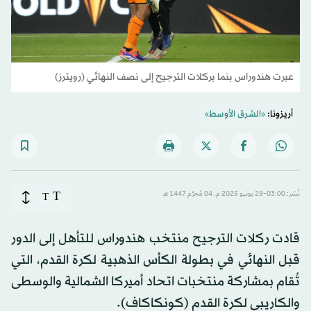
عبرت هندوراس بنما بركلات الترجيح إلى نصف النهائي (رويترز)
أريزونا:
«الشرق الأوسط»
T
نُشر: 03:00-29 يونيو 2025 م ـ 04 مُحرَّم 1447 هـ
T
قادت ركلات الترجيح منتخب هندوراس للتأهل إلى الدور
قبل النهائي في بطولة الكأس الذهبية لكرة القدم، التي
تُقام بمشاركة منتخبات اتحاد أميركا الشمالية والوسطى
والكاريبي لكرة القدم (كونكاكاف).