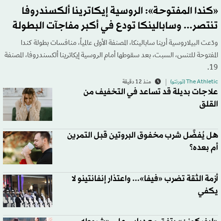
«كندا المفتوحة»: الروسية إيكاترينا ألكسندروفا
تنتصر... وسابالينكا تودع في أكبر مفاجآت البطولة
ودّعت البيلاروسية أرينا سابالينكا، المصنفة الأولى عالمياً، منافسات بطولة كندا
المفتوحة للتنس، السبت، بعد سقوطها أمام الروسية إيكاترينا ألكسندروفا، المصنفة
19.
The Athletic (تورنتو)
منذ 12 دقيقة
علاجات بديلة قد تساعد في التخفيف من
القلق
هل يُفضَّل شرب مخفوق البروتين قبل التمرين
أم بعده؟
أزمة الثقة تضرب «فيفا»... واعتذار إنفانتينو لا
يكفي