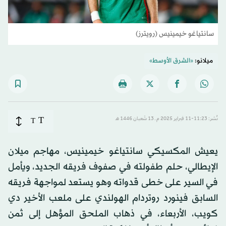
سانتياغو خيمينيس (رويترز)
ميلانو:
«الشرق الأوسط»
T
نُشر: 11:23-11 فبراير 2025 م ـ 13 شَعبان 1446 هـ
T
يعيش المكسيكي سانتياغو خيمينيس، مهاجم ميلان
الإيطالي، حلم طفولته في صفوف فريقه الجديد، ويأمل
في السير على خطى قدواته وهو يستعد لمواجهة فريقه
السابق فينورد روتردام الهولندي على ملعب الأخير دي
كويب، الأربعاء، في ذهاب الملحق المؤهل إلى ثمن