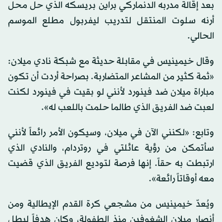
بعد إقالة مدربه الدنماركي براين بريسكه الذي حل محل
أرنه سلوت المنتقل لتدريب ليفربول مطلع الموسم
الحالي.
وقال خيمينيس في مقابلة حديثة مع شبكة نادي ميلان:
«ثمة كثير من المشاعر المتضاربة. بصراحة أردت أن تكون
مباراة ميلان ضد فينورد لأنني لو بقيت في فينورد لكنت
لعبت ضد الفريق الذي طالما حلمت باللعب له».
وتابع: «لكنني الآن في ميلان، وسيكون الأمر رائعاً لأنني
سأتمكن من رؤية عائلتي في روتردام، والنادي الذي
ارتبطت به حقاً. إنها فرصة لتوديع الفريق الذي قضيت
معه أوقاتاً رائعة».
ويُعدّ خيمينيس من مشجعي كرة القدم الإيطالية ومن
أنصار ميلان الشغوفين منذ الطفولة، وكان هدفاً لبطل