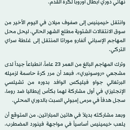
نهائي دوري أبطال أوروبا لكرة القدم.
وانتقل خيمينيس إلى صفوف ميلان في اليوم الأخير من
سوق الانتقالات الشتوية مطلع الشهر الحالي، ليحل محل
المهاجم الإسباني ألفارو موراتا المنتقل إلى غلطة سراي
التركي.
وترك المهاجم البالغ من العمر 23 عاماً، انطباعاً جيداً لدى
مشجعي «روسونيري»، فبعد أن مرر كرة حاسمة لزميله
البرتغالي جواو فيليكس الوافد بدوره من تشيلسي
الإنجليزي في أول مشاركة لهما بكأس إيطاليا ضد روما،
سجل هدفاً في مرمى إمبولي السبت بالدوري المحلي.
وبعد مشاركته بديلاً في هاتين المباراتين، من المتوقع أن
يلعب خيمينيس أساسياً في مواجهة فينورد المضطرب،