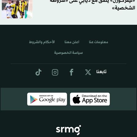
«ليفركوزن» يتفق مع ديابي على «شروطه
الشخصية»
معلومات عنا
اعلن معنا
الأحكام والشروط
سياسة الخصوصية
تابعنا