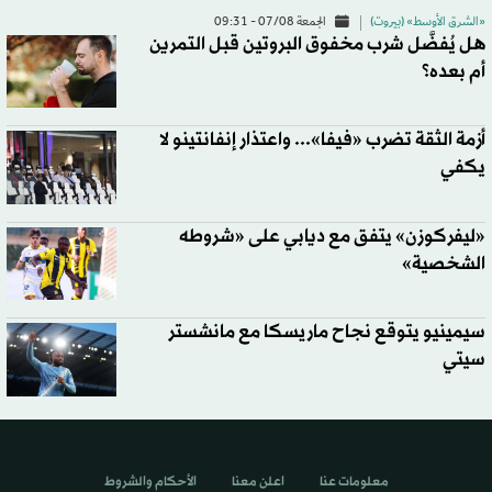
«الشرق الأوسط» (بيروت)
الجمعة 07/08 - 09:31
هل يُفضَّل شرب مخفوق البروتين قبل التمرين
أم بعده؟
أزمة الثقة تضرب «فيفا»... واعتذار إنفانتينو لا
يكفي
«ليفركوزن» يتفق مع ديابي على «شروطه
الشخصية»
سيمينيو يتوقع نجاح ماريسكا مع مانشستر
سيتي
معلومات عنا
اعلن معنا
الأحكام والشروط