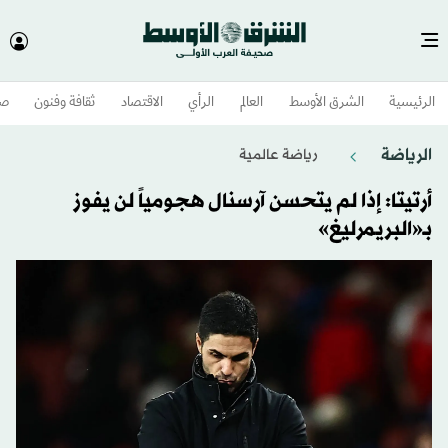
الرئيسية
الشرق الأوسط​
العالم
الرأي
الاقتصاد
ثقافة وفنون
صح
الرياضة
رياضة عالمية
أرتيتا: إذا لم يتحسن آرسنال هجومياً لن يفوز
بـ«البريمرليغ»