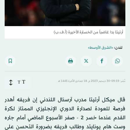
أرتيتا بدا غاضباً من الخسارة الأخيرة (أ.ف.ب)
لندن:
«الشرق الأوسط»
T
نُشر: 09:59-30 ديسمبر 2023 م ـ 18 جمادى الآخرة 1445 هـ
T
قال ميكل أرتيتا مدرب آرسنال اللندني إن فريقه أهدر
فرصة للعودة لصدارة الدوري الإنجليزي الممتاز لكرة
القدم عندما خسر 2 - صفر الأسبوع الماضي أمام جاره
وست هام يونايتد وطالب فريقه بضرورة التحسن على