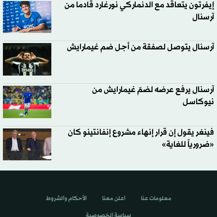
إيفرتون يتعاقد مع الدنماركي نورغارد قادما من
آرسنال
آرسنال يتوصل لصفقة من أجل ضم غيمارايش
آرسنال يرفع عرضه لضمّ غيمارايش من
نيوكاسل
فينغر يقول إن قرار إنهاء مشروع إنفانتينو كان
«ضرورياً للغاية»
معلومات عنا
اعلن معنا
الأحكام والشروط
سياسة الخصوصية