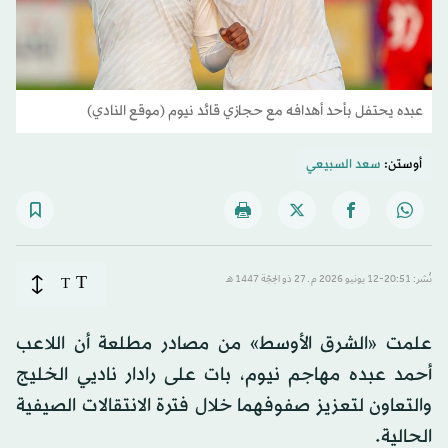
عبده يحتفل بأحد أهدافه مع حجازي قائد نيوم (موقع النادي)
أوستن:
سعد السبيعي
T
نُشر: 20:51-12 يونيو 2026 م ـ 27 ذو الحِجّة 1447 هـ
T
علمت «الشرق الأوسط» من مصادر مطلعة أن اللاعب
أحمد عبده مهاجم نيوم، بات على رادار ناديي الخليج
والتعاون لتعزيز صفوفهما خلال فترة الانتقالات الصيفية
الحالية.